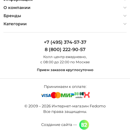
Политика конфиденциальности
О компании
Гарантия
О компании
Бренды
Оплата и доставка
Контакты
Artelamp
Категории
Установка
Дизайнерам
Maytoni
Люстры
Полезная информация
Odeon Light
Бра
+7 (495) 374-57-37
Новости
St Luce
Торшеры
8 (800) 222-90-57
Вопросы и ответы
Favourite
Настольные лампы
Колл-центр eжедневно,
Наши магазины
Lightstar
Уличные светильники
с 08:00 до 22:00 по Москве
Карта сайта
Citilux
Споты
Прием заказов круглосуточно
Все бренды
Светильники
Принимаем к оплате:
© 2009 – 2026 Интернет-магазин Fedomo
Все права защищены.
Создание сайта —