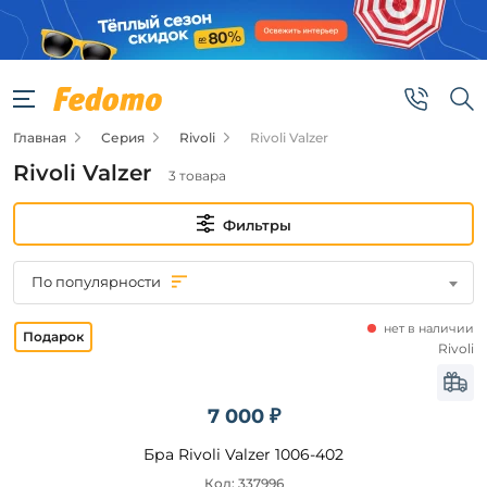
Фильтры
Цена
Главная
Серия
Rivoli
Rivoli Valzer
от
Rivoli Valzer
3 товара
до
Фильтры
По популярности
нет в наличии
Бренд
Rivoli
Rivoli
7 000 ₽
Цвет
Бра Rivoli Valzer 1006-402
плафонов
Код: 337996