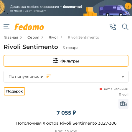
Фильтры
Цена
Главная
Серия
Rivoli
Rivoli Sentimento
от
Rivoli Sentimento
3 товара
до
Фильтры
По популярности
нет в наличии
Бренд
Rivoli
Rivoli
7 055 ₽
Цвет
Потолочная люстра Rivoli Sentimento 3027-306
плафонов
Код: 338250