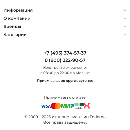
Информация
Политика конфиденциальности
О компании
Гарантия
О компании
Бренды
Оплата и доставка
Контакты
Artelamp
Категории
Установка
Дизайнерам
Maytoni
Люстры
Полезная информация
Odeon Light
Бра
+7 (495) 374-57-37
Новости
St Luce
Торшеры
8 (800) 222-90-57
Вопросы и ответы
Favourite
Настольные лампы
Колл-центр eжедневно,
Наши магазины
Lightstar
Уличные светильники
с 08:00 до 22:00 по Москве
Карта сайта
Citilux
Споты
Прием заказов круглосуточно
Все бренды
Светильники
Принимаем к оплате:
© 2009 – 2026 Интернет-магазин Fedomo
Все права защищены.