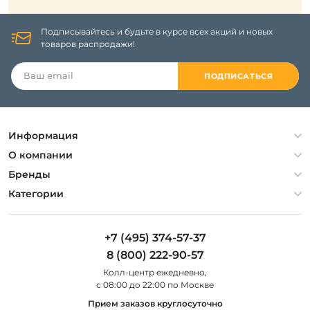
Подписывайтесь и будьте в курсе всех акций и новых
товаров распродажи!
ПОДПИСАТЬСЯ
Информация
Политика конфиденциальности
О компании
Гарантия
О компании
Бренды
Оплата и доставка
Контакты
Artelamp
Категории
Установка
Дизайнерам
Maytoni
Люстры
Полезная информация
Odeon Light
Бра
+7 (495) 374-57-37
Новости
St Luce
Торшеры
8 (800) 222-90-57
Вопросы и ответы
Favourite
Настольные лампы
Колл-центр eжедневно,
Наши магазины
Lightstar
Уличные светильники
с 08:00 до 22:00 по Москве
Карта сайта
Citilux
Споты
Прием заказов круглосуточно