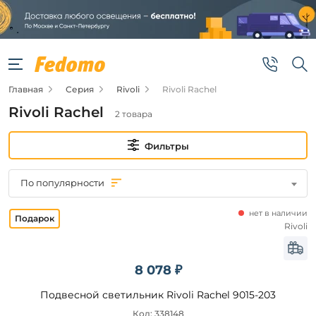
Фильтры
Цена
Главная
Серия
Rivoli
Rivoli Rachel
от
Rivoli Rachel
2 товара
до
Фильтры
По популярности
нет в наличии
Бренд
Rivoli
Rivoli
8 078 ₽
Цвет
Подвесной светильник Rivoli Rachel 9015-203
плафонов
Код: 338148