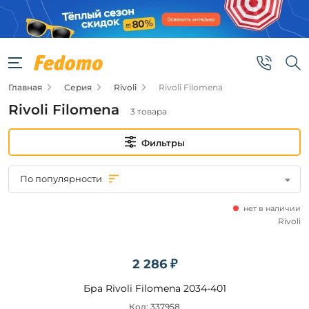
Фильтры
Цена
Главная
Серия
Rivoli
Rivoli Filomena
от
Rivoli Filomena
3 товара
до
Фильтры
По популярности
нет в наличии
Бренд
Rivoli
Rivoli
2 286 ₽
Цвет
Бра Rivoli Filomena 2034-401
плафонов
Код: 337958