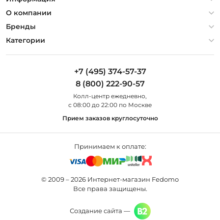
Политика конфиденциальности
О компании
Гарантия
О компании
Бренды
Оплата и доставка
Контакты
Artelamp
Категории
Установка
Дизайнерам
Maytoni
Люстры
Полезная информация
Odeon Light
Бра
+7 (495) 374-57-37
Новости
St Luce
Торшеры
8 (800) 222-90-57
Вопросы и ответы
Favourite
Настольные лампы
Колл-центр eжедневно,
Наши магазины
Lightstar
Уличные светильники
с 08:00 до 22:00 по Москве
Карта сайта
Citilux
Споты
Прием заказов круглосуточно
Все бренды
Светильники
Принимаем к оплате:
© 2009 – 2026 Интернет-магазин Fedomo
Все права защищены.
Создание сайта —