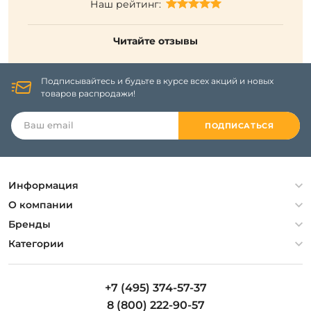
Наш рейтинг:
Читайте отзывы
Подписывайтесь и будьте в курсе всех акций и новых
товаров распродажи!
ПОДПИСАТЬСЯ
Информация
Политика конфиденциальности
О компании
Гарантия
О компании
Бренды
Оплата и доставка
Контакты
Artelamp
Категории
Установка
Дизайнерам
Maytoni
Люстры
Полезная информация
Odeon Light
Бра
+7 (495) 374-57-37
Новости
St Luce
Торшеры
8 (800) 222-90-57
Вопросы и ответы