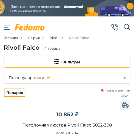
Фильтры
Цена
Главная
Серия
Rivoli
Rivoli Falco
от
Rivoli Falco
4 товара
до
Фильтры
По популярности
нет в наличии
Бренд
Rivoli
Rivoli
10 852 ₽
Цвет
Потолочная люстра Rivoli Falco 3032-308
плафонов
Код: 338204