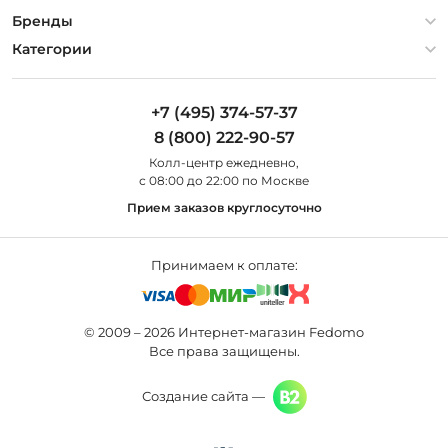
Гарантия
О компании
Бренды
Оплата и доставка
Контакты
Artelamp
Категории
Установка
Дизайнерам
Maytoni
Люстры
Полезная информация
Odeon Light
Бра
+7 (495) 374-57-37
Новости
St Luce
Торшеры
8 (800) 222-90-57
Вопросы и ответы
Favourite
Настольные лампы
Колл-центр eжедневно,
Наши магазины
Lightstar
Уличные светильники
с 08:00 до 22:00 по Москве
Карта сайта
Citilux
Споты
Прием заказов круглосуточно
Все бренды
Светильники
Принимаем к оплате:
© 2009 – 2026 Интернет-магазин Fedomo
Все права защищены.
Создание сайта —