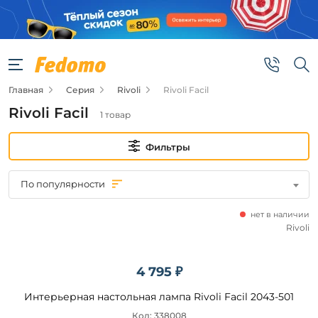
Фильтры
Цена
Главная
Серия
Rivoli
Rivoli Facil
от
Rivoli Facil
1 товар
до
Фильтры
По популярности
нет в наличии
Бренд
Rivoli
Rivoli
4 795 ₽
Интерьерная настольная лампа Rivoli Facil 2043-501
Цвет
плафонов
Код: 338008