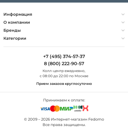
Информация
Политика конфиденциальности
О компании
Гарантия
О компании
Бренды
Оплата и доставка
Контакты
Artelamp
Категории
Установка
Дизайнерам
Maytoni
Люстры
Полезная информация
Odeon Light
Бра
+7 (495) 374-57-37
Новости
St Luce
Торшеры
8 (800) 222-90-57
Вопросы и ответы
Favourite
Настольные лампы
Колл-центр eжедневно,
Наши магазины
Lightstar
Уличные светильники
с 08:00 до 22:00 по Москве
Карта сайта
Citilux
Споты
Прием заказов круглосуточно
Все бренды
Светильники
Принимаем к оплате:
© 2009 – 2026 Интернет-магазин Fedomo
Все права защищены.