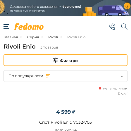
Фильтры
Цена
Главная
Серия
Rivoli
Rivoli Enio
от
Rivoli Enio
5 товаров
до
Фильтры
По популярности
нет в наличии
Бренд
Rivoli
Rivoli
4 599 ₽
Цвет
Спот Rivoli Enio 7032-703
плафонов
Код: 350524