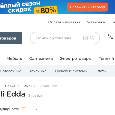
Оплата и доставка
Установка
Г
 товаров
Мебель
Сантехника
Электротовары
Теплый
Потолочные
Точечные
Трековые системы
Споты
Серия
Rivoli
Rivoli Edda
li Edda
2 товара
пулярности