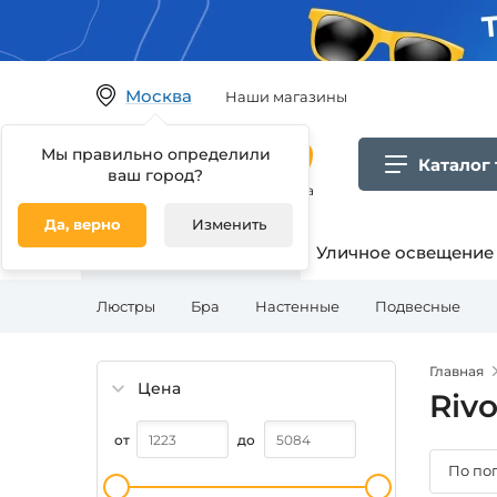
Москва
Наши магазины
Мы правильно определили
Каталог
ваш город?
Гипермаркет товаров для дома
Да, верно
Изменить
Освещение для дома
Уличное освещение
Люстры
Бра
Настенные
Подвесные
Главная
Цена
Rivo
от
до
По по