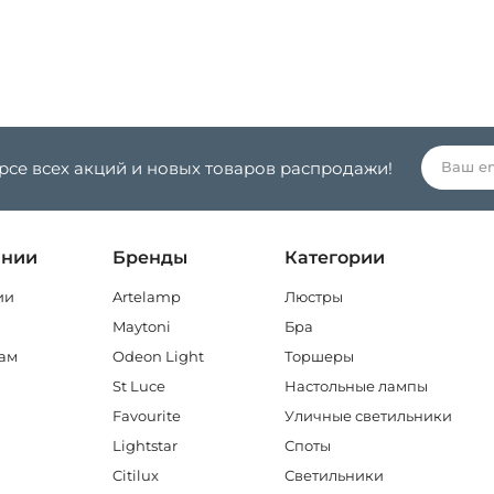
урсе всех акций и новых товаров распродажи!
ании
Бренды
Категории
ии
Artelamp
Люстры
Maytoni
Бра
ам
Odeon Light
Торшеры
St Luce
Настольные лампы
Favourite
Уличные светильники
Lightstar
Споты
Citilux
Светильники