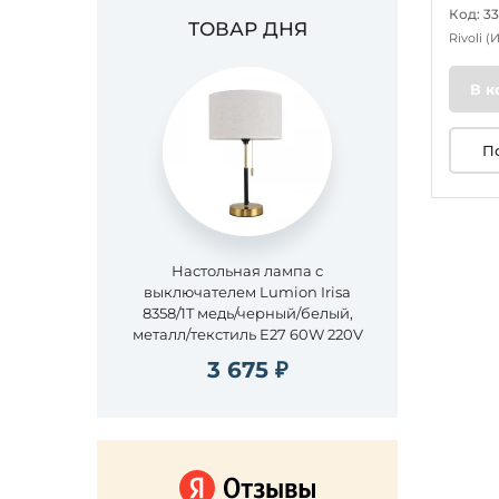
Код: 3
ТОВАР ДНЯ
Rivoli
(
В к
П
Настольная лампа с
выключателем Lumion Irisa
8358/1T медь/черный/белый,
металл/текстиль E27 60W 220V
3 675 ₽