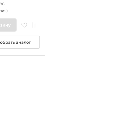
186
лия)
рзину
обрать аналог