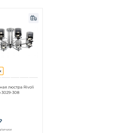
ая люстра Rivoli
o 3029-308
₽
наличии