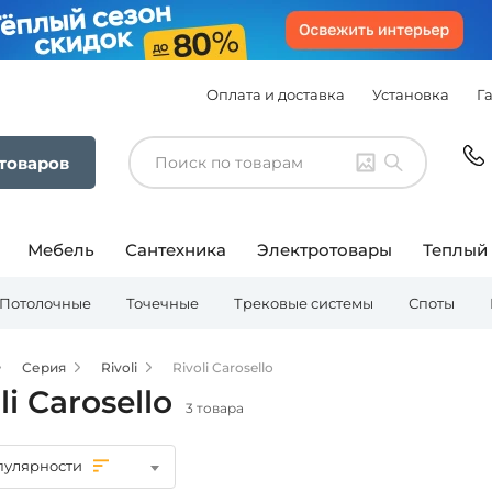
Оплата и доставка
Установка
Г
 товаров
Мебель
Сантехника
Электротовары
Теплый
Потолочные
Точечные
Трековые системы
Споты
Серия
Rivoli
Rivoli Carosello
li Carosello
3 товара
пулярности