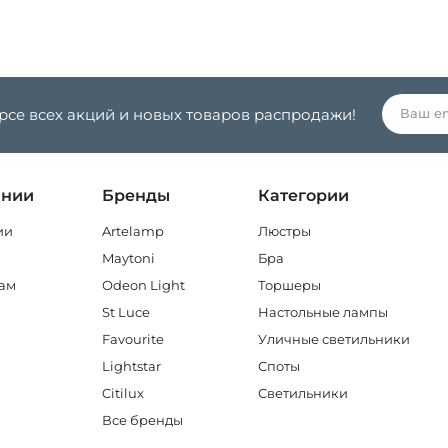
урсе всех акций и новых товаров распродажи!
ании
Бренды
Категории
ии
Artelamp
Люстры
Maytoni
Бра
ам
Odeon Light
Торшеры
St Luce
Настольные лампы
Favourite
Уличные светильники
Lightstar
Споты
Citilux
Светильники
Все бренды