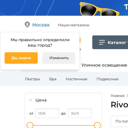
Москва
Наши магазины
Мы правильно определили
Каталог
ваш город?
Гипермаркет товаров для дома
Да, верно
Изменить
Освещение для дома
Уличное освещение
Люстры
Бра
Настенные
Подвесные
Главная
Цена
Rivo
от
до
По по