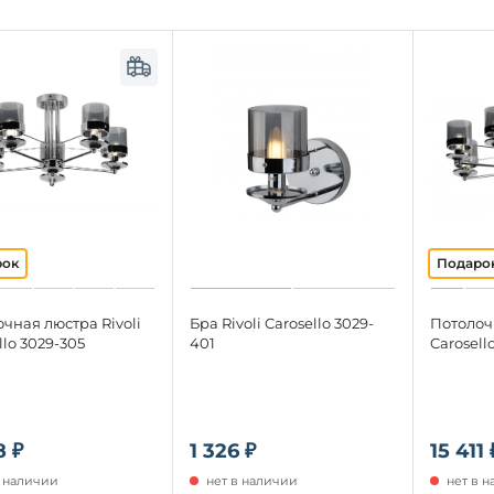
чная люстра Rivoli
Бра Rivoli Carosello 3029-
Потолочн
llo 3029-305
401
Carosell
8 ₽
1 326 ₽
15 411 
в наличии
нет в наличии
нет в 