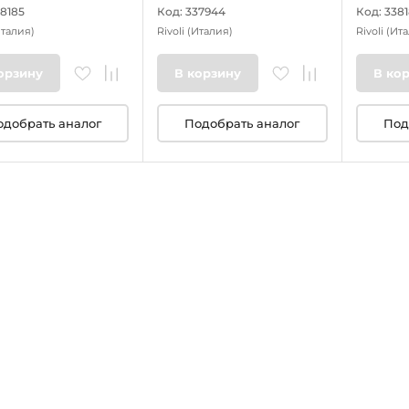
38185
Код: 337944
Код: 338
Италия)
Rivoli
(Италия)
Rivoli
(Ита
орзину
В корзину
В ко
одобрать аналог
Подобрать аналог
Под