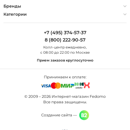
Гарантия
О компании
Бренды
Оплата и доставка
Контакты
Artelamp
Категории
Установка
Дизайнерам
Maytoni
Люстры
Полезная информация
Odeon Light
Бра
+7 (495) 374-57-37
Новости
St Luce
Торшеры
8 (800) 222-90-57
Вопросы и ответы
Favourite
Настольные лампы
Колл-центр eжедневно,
Наши магазины
Lightstar
Уличные светильники
с 08:00 до 22:00 по Москве
Карта сайта
Citilux
Споты
Прием заказов круглосуточно
Все бренды
Светильники
Принимаем к оплате:
© 2009 – 2026 Интернет-магазин Fedomo
Все права защищены.
Создание сайта —