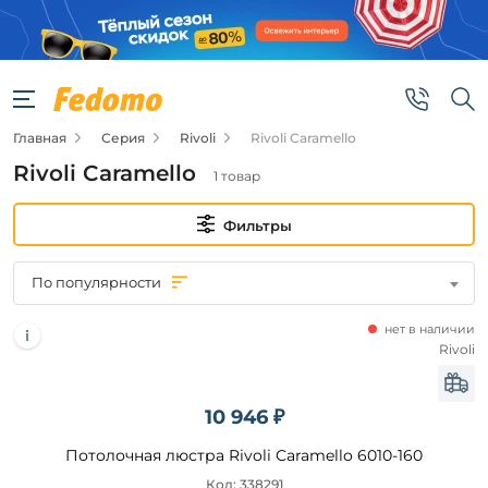
Фильтры
Цена
Главная
Серия
Rivoli
Rivoli Caramello
от
Rivoli Caramello
1 товар
до
Фильтры
По популярности
нет в наличии
Бренд
Rivoli
Rivoli
10 946 ₽
Цвет
Потолочная люстра Rivoli Caramello 6010-160
плафонов
Код: 338291