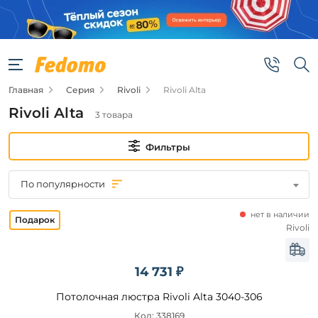
Фильтры
Цена
Главная
Серия
Rivoli
Rivoli Alta
от
Rivoli Alta
3 товара
до
Фильтры
По популярности
нет в наличии
Бренд
Rivoli
Rivoli
14 731 ₽
Цвет
Потолочная люстра Rivoli Alta 3040-306
плафонов
Код: 338169