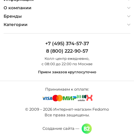
Политика конфиденциальности
О компании
Гарантия
О компании
Бренды
Оплата и доставка
Контакты
Artelamp
Категории
Установка
Дизайнерам
Maytoni
Люстры
Полезная информация
Odeon Light
Бра
+7 (495) 374-57-37
Новости
St Luce
Торшеры
8 (800) 222-90-57
Вопросы и ответы
Favourite
Настольные лампы
Колл-центр eжедневно,
Наши магазины
Lightstar
Уличные светильники
с 08:00 до 22:00 по Москве
Карта сайта
Citilux
Споты
Прием заказов круглосуточно
Все бренды
Светильники
Принимаем к оплате:
© 2009 – 2026 Интернет-магазин Fedomo
Все права защищены.
Создание сайта —