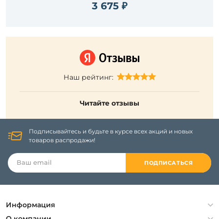
3 675 ₽
Наш рейтинг:
Читайте отзывы
Подписывайтесь и будьте в курсе всех акций и новых
товаров распродажи!
ПОДПИСАТЬСЯ
Информация
Политика конфиденциальности
О компании