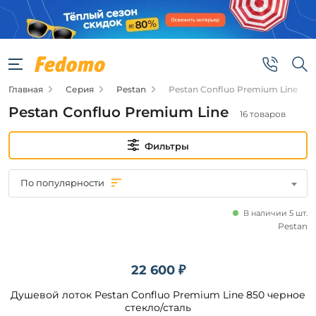
Фильтры
Цена
Главная
Серия
Pestan
Pestan Confluo Premium Line
от
Pestan Confluo Premium Line
16 товаров
до
Фильтры
По популярности
В наличии 5 шт.
Бренд
Pestan
Pestan
22 600 ₽
Душевой лоток Pestan Confluo Premium Line 850 черное
Наличие
стекло/сталь