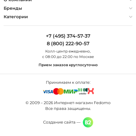
Гарантия
О компании
Бренды
Оплата и доставка
Контакты
Artelamp
Категории
Установка
Дизайнерам
Maytoni
Люстры
Полезная информация
Odeon Light
Бра
+7 (495) 374-57-37
Новости
St Luce
Торшеры
8 (800) 222-90-57
Вопросы и ответы
Favourite
Настольные лампы
Колл-центр eжедневно,
Наши магазины
Lightstar
Уличные светильники
с 08:00 до 22:00 по Москве
Карта сайта
Citilux
Споты
Прием заказов круглосуточно
Все бренды
Светильники
Принимаем к оплате:
© 2009 – 2026 Интернет-магазин Fedomo
Все права защищены.
Создание сайта —