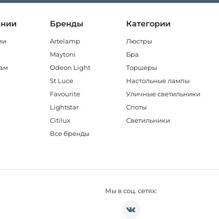
ании
Бренды
Категории
ии
Artelamp
Люстры
Maytoni
Бра
ам
Odeon Light
Торшеры
St Luce
Настольные лампы
Favourite
Уличные светильники
Lightstar
Споты
Citilux
Светильники
Все бренды
Мы в соц. сетях: