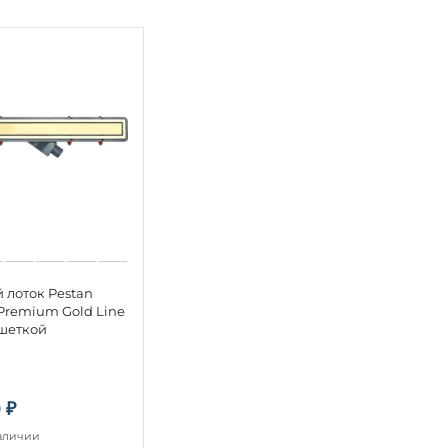
 лоток Pestan
 Premium Gold Line
ешеткой
 ₽
наличии