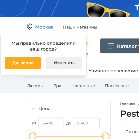
Москва
Наши магазины
Мы правильно определили
Каталог
ваш город?
Гипермаркет товаров для дома
Да, верно
Изменить
Освещение для дома
Уличное освещение
Люстры
Бра
Настенные
Подвесные
Главная
Цена
Pes
от
до
По по