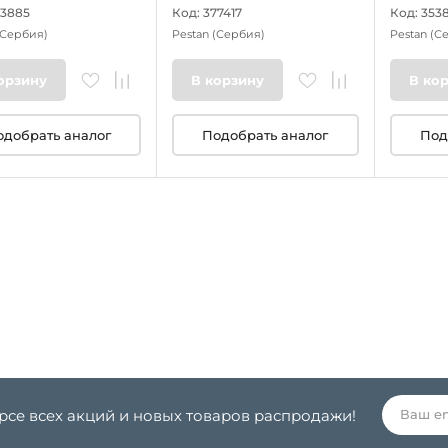
53885
Код: 377417
Код: 353
(Сербия)
Pestan
(Сербия)
Pestan
(С
орзину
В корзину
В ко
одобрать аналог
Подобрать аналог
Под
урсе всех акций и новых товаров распродажи!