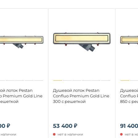
ой лоток Pestan
Душевой лоток Pestan
Душевой
o Premium Gold Line
Confluo Premium Gold Line
Confluo
решеткой
300 с решеткой
850 с р
00 ₽
53 400 ₽
91 400
в наличии
нет в наличии
нет в 