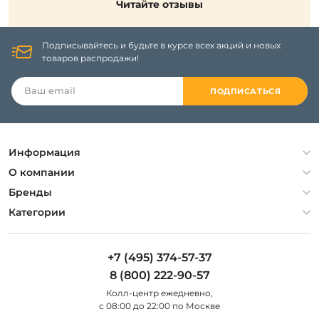
Читайте отзывы
Подписывайтесь и будьте в курсе всех акций и новых
товаров распродажи!
ПОДПИСАТЬСЯ
Информация
Политика конфиденциальности
О компании
Гарантия
О компании
Бренды
Оплата и доставка
Контакты
Artelamp
Категории
Установка
Дизайнерам
Maytoni
Люстры
Полезная информация
Odeon Light
Бра
+7 (495) 374-57-37
Новости
St Luce
Торшеры
8 (800) 222-90-57
Вопросы и ответы
Favourite
Настольные лампы
Колл-центр eжедневно,
Наши магазины
Lightstar
Уличные светильники
с 08:00 до 22:00 по Москве
Карта сайта
Citilux