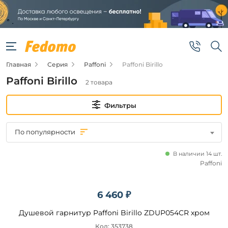
Фильтры
Цена
Главная
Серия
Paffoni
Paffoni Birillo
от
Paffoni Birillo
2 товара
до
Фильтры
По популярности
В наличии 14 шт.
Бренд
Paffoni
Paffoni
6 460 ₽
Наличие
Душевой гарнитур Paffoni Birillo ZDUP054CR хром
Код: 353738