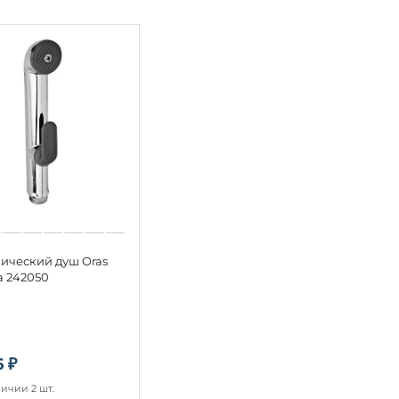
нический душ Oras
a 242050
6 ₽
личии 2 шт.