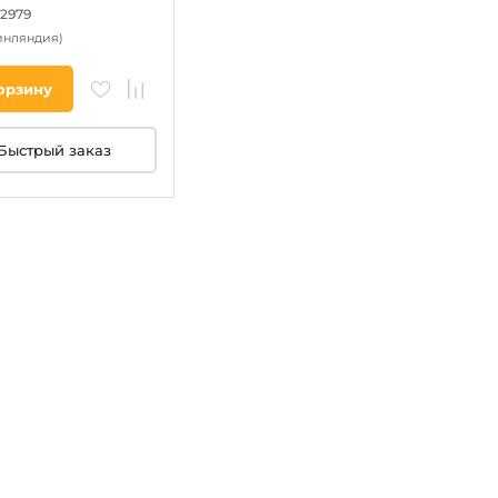
52979
инляндия)
орзину
Быстрый заказ