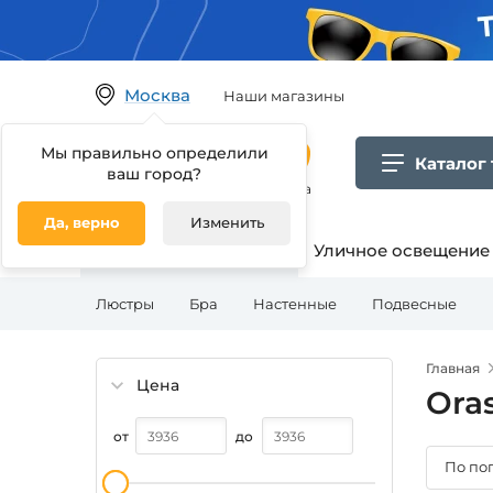
Москва
Наши магазины
Мы правильно определили
Каталог
ваш город?
Гипермаркет товаров для дома
Да, верно
Изменить
Освещение для дома
Уличное освещение
Люстры
Бра
Настенные
Подвесные
Главная
Цена
Oras
от
до
По по