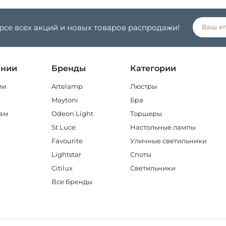
урсе всех акций и новых товаров распродажи!
ании
Бренды
Категории
ии
Artelamp
Люстры
Maytoni
Бра
ам
Odeon Light
Торшеры
St Luce
Настольные лампы
Favourite
Уличные светильники
Lightstar
Споты
Citilux
Светильники
Все бренды