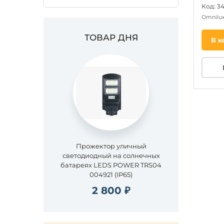
Код: 3
Omnilu
ТОВАР ДНЯ
В к
Прожектор уличный
светодиодный на солнечных
батареях LEDS POWER TRS04
004921 (IP65)
2 800 ₽