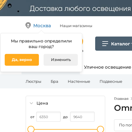
Москва
Наши магазины
Мы правильно определили
Каталог
ваш город?
Гипермаркет товаров для дома
Да, верно
Изменить
Освещение для дома
Уличное освещение
Люстры
Бра
Настенные
Подвесные
Главная
Цена
Omn
от
до
По по