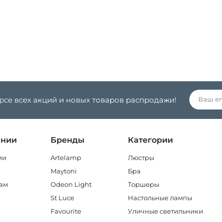
урсе всех акций и новых товаров распродажи!
ании
Бренды
Категории
ии
Artelamp
Люстры
Maytoni
Бра
ам
Odeon Light
Торшеры
St Luce
Настольные лампы
Favourite
Уличные светильники