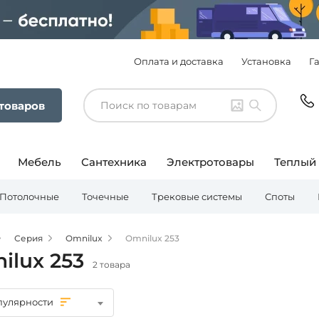
Оплата и доставка
Установка
Г
 товаров
Мебель
Сантехника
Электротовары
Теплый
Потолочные
Точечные
Трековые системы
Споты
Серия
Omnilux
Omnilux 253
ilux 253
2 товара
пулярности