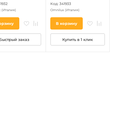
41932
Код: 341933
x
(Италия)
Omnilux
(Италия)
орзину
В корзину
Быстрый заказ
Купить в 1 клик