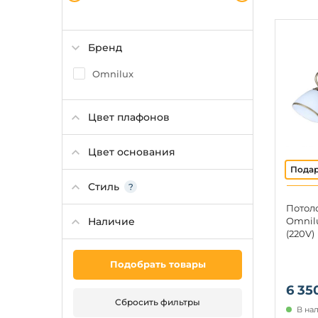
Бренд
Omnilux
Цвет плафонов
Цвет основания
Стиль
Потол
Наличие
Omnilu
(220V)
Подобрать товары
6 35
Сбросить фильтры
В на