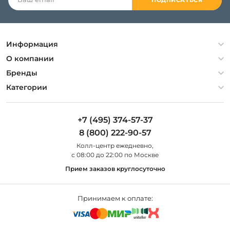
ПОДПИСАТЬСЯ
Информация
Политика конфиденциальности
О компании
Гарантия
О компании
Бренды
Оплата и доставка
Контакты
Artelamp
Категории
Установка
Дизайнерам
Maytoni
Люстры
Полезная информация
Odeon Light
Бра
+7 (495) 374-57-37
Новости
St Luce
Торшеры
8 (800) 222-90-57
Вопросы и ответы
Favourite
Настольные лампы
Колл-центр eжедневно,
Наши магазины
Lightstar
Уличные светильники
с 08:00 до 22:00 по Москве
Карта сайта
Citilux
Споты
Прием заказов круглосуточно
Все бренды
Светильники
Принимаем к оплате: