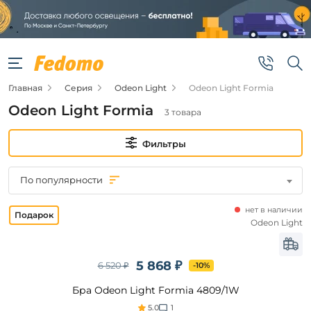
Фильтры
Цена
Главная
Серия
Odeon Light
Odeon Light Formia
от
Odeon Light Formia
3 товара
до
Фильтры
По популярности
нет в наличии
Бренд
Odeon Light
Odeon
Light
5 868 ₽
6 520 ₽
-10%
Бра Odeon Light Formia 4809/1W
Цвет
5.0
1