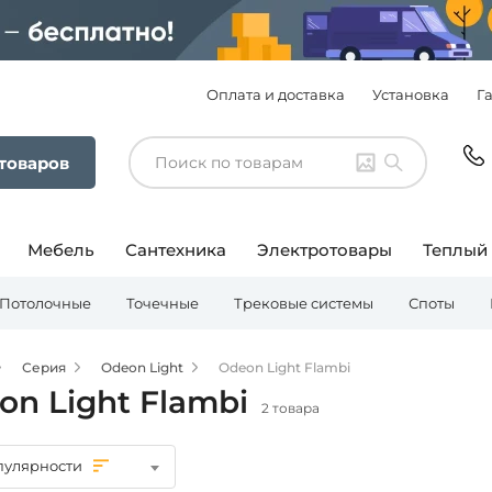
Оплата и доставка
Установка
Г
 товаров
Мебель
Сантехника
Электротовары
Теплый
Потолочные
Точечные
Трековые системы
Споты
Серия
Odeon Light
Odeon Light Flambi
on Light Flambi
2 товара
пулярности