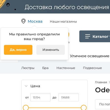
Москва
Наши магазины
Мы правильно определили
Каталог
ваш город?
Гипермаркет товаров для дома
Да, верно
Изменить
Освещение для дома
Уличное освещение
Люстры
Бра
Настенные
Подвесные
Главная
Цена
Ode
от
до
По по