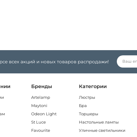
урсе всех акций и новых товаров распродажи!
ании
Бренды
Категории
ии
Artelamp
Люстры
Maytoni
Бра
ам
Odeon Light
Торшеры
St Luce
Настольные лампы
Favourite
Уличные светильники