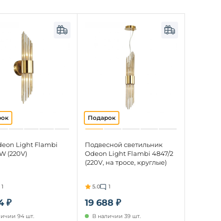
eon Light Flambi
Подвесной светильник
W (220V)
Odeon Light Flambi 4847/2
(220V, на тросе, круглые)
1
5.0
1
4 ₽
19 688 ₽
личии 94 шт.
В наличии 39 шт.