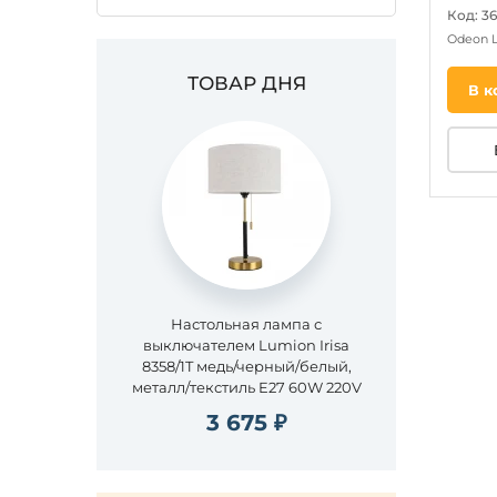
Код: 3
Odeon 
ТОВАР ДНЯ
В к
Настольная лампа с
выключателем Lumion Irisa
8358/1T медь/черный/белый,
металл/текстиль E27 60W 220V
3 675 ₽