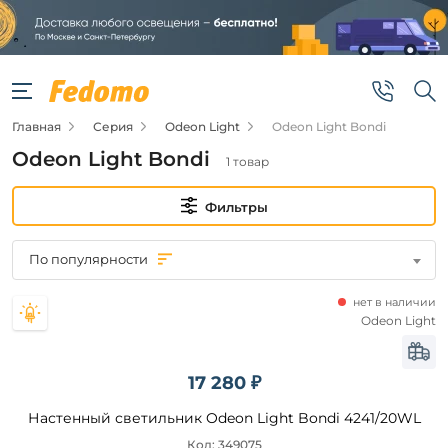
Фильтры
Цена
Главная
Серия
Odeon Light
Odeon Light Bondi
от
Odeon Light Bondi
1 товар
до
Фильтры
По популярности
нет в наличии
Бренд
Odeon Light
Odeon
Light
17 280 ₽
Настенный светильник Odeon Light Bondi 4241/20WL
Цвет
Код: 349075