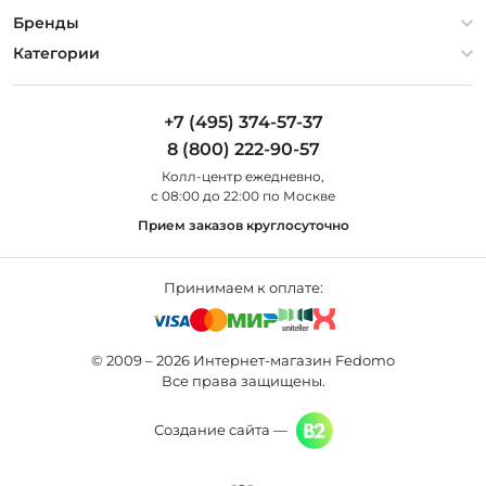
Гарантия
О компании
Бренды
Оплата и доставка
Контакты
Artelamp
Категории
Установка
Дизайнерам
Maytoni
Люстры
Полезная информация
Odeon Light
Бра
+7 (495) 374-57-37
Новости
St Luce
Торшеры
8 (800) 222-90-57
Вопросы и ответы
Favourite
Настольные лампы
Колл-центр eжедневно,
Наши магазины
Lightstar
Уличные светильники
с 08:00 до 22:00 по Москве
Карта сайта
Citilux
Споты
Прием заказов круглосуточно
Все бренды
Светильники
Принимаем к оплате:
© 2009 – 2026 Интернет-магазин Fedomo
Все права защищены.
Создание сайта —