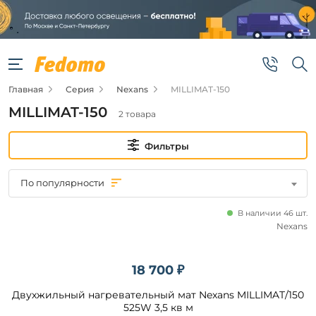
Фильтры
Цена
Главная
Серия
Nexans
MILLIMAT-150
от
MILLIMAT-150
2 товара
до
Фильтры
По популярности
В наличии 46 шт.
Бренд
Nexans
Nexans
18 700 ₽
Двухжильный нагревательный мат Nexans MILLIMAT/150
Наличие
525W 3,5 кв м