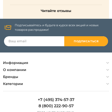
Читайте отзывы
Подписывайтесь и будьте в курсе всех акций и новых
товаров распродажи!
ПОДПИСАТЬСЯ
Информация
Политика конфиденциальности
О компании
Гарантия
О компании
Бренды
Оплата и доставка
Контакты
Artelamp
Категории
Установка
Дизайнерам
Maytoni
Люстры
Полезная информация
Odeon Light
Бра
+7 (495) 374-57-37
Новости
St Luce
Торшеры
8 (800) 222-90-57
Вопросы и ответы
Favourite
Настольные лампы