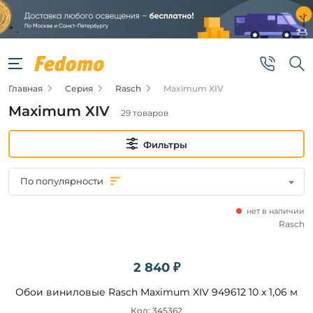
Фильтры
Цена
Главная
Серия
Rasch
Maximum XIV
от
Maximum XIV
29 товаров
до
Фильтры
По популярности
нет в наличии
Бренд
Rasch
Rasch
2 840 ₽
Обои виниловые Rasch Maximum XIV 949612 10 x 1,06 м
Подобрать
Код: 345362
товары