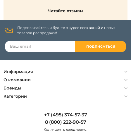
Читайте отзывы
Подписывайтесь и будьте в курсе всех акций и новых
товаров распродажи!
ПОДПИСАТЬСЯ
Информация
Политика конфиденциальности
О компании
Гарантия
О компании
Бренды
Оплата и доставка
Контакты
Artelamp
Категории
Установка
Дизайнерам
Maytoni
Люстры
Полезная информация
Odeon Light
Бра
+7 (495) 374-57-37
Новости
St Luce
Торшеры
8 (800) 222-90-57
Вопросы и ответы
Favourite
Настольные лампы
Колл-центр eжедневно,
Наши магазины