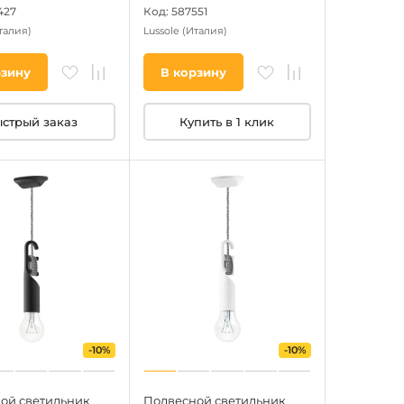
427
Код: 587551
талия)
Lussole
(Италия)
рзину
В корзину
стрый заказ
Купить в 1 клик
-10%
-10%
ой светильник
Подвесной светильник