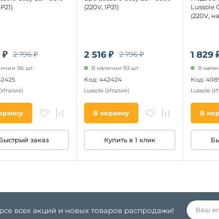
IP21)
(220V, IP21)
Lussole 
(220V, на
 ₽
2 516 ₽
1 829 
2 796 ₽
2 796 ₽
личии 96 шт.
В наличии 93 шт.
В налич
42425
Код: 442424
Код: 408
(Италия)
Lussole
(Италия)
Lussole
(И
орзину
В корзину
В ко
Быстрый заказ
Купить в 1 клик
Бы
урсе всех акций и новых товаров распродажи!