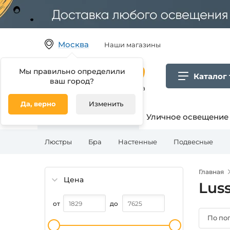
Москва
Наши магазины
Мы правильно определили
Каталог
ваш город?
Гипермаркет товаров для дома
Да, верно
Изменить
Освещение для дома
Уличное освещение
Люстры
Бра
Настенные
Подвесные
Главная
Цена
Luss
от
до
По по