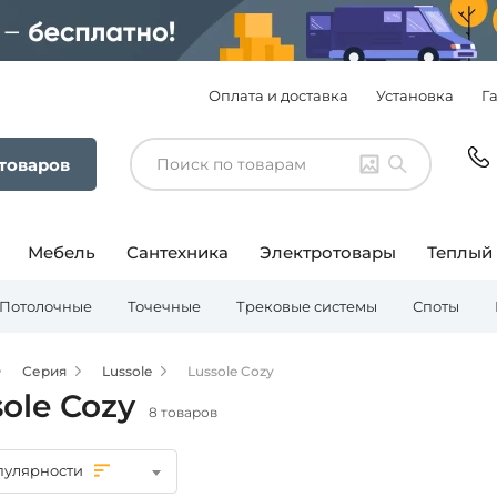
Оплата и доставка
Установка
Г
 товаров
Мебель
Сантехника
Электротовары
Теплый
Потолочные
Точечные
Трековые системы
Споты
Серия
Lussole
Lussole Cozy
ole Cozy
8 товаров
пулярности