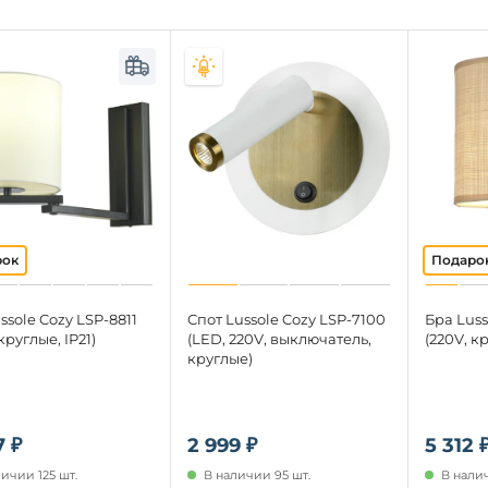
ssole Cozy LSP-8811
Спот Lussole Cozy LSP-7100
Бра Luss
круглые, IP21)
(LED, 220V, выключатель,
(220V, кр
круглые)
7 ₽
2 999 ₽
5 312 
ичии 125 шт.
В наличии 95 шт.
В налич