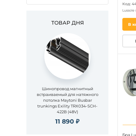
Код: 4
Lussole
ТОВАР ДНЯ
В к
Шинопровод магнитный
встраиваемый для натяжного
потолка Maytoni Busbar
trunkings Exility TRX034-SCH-
422B (48V)
11 890 ₽
Бра Lu