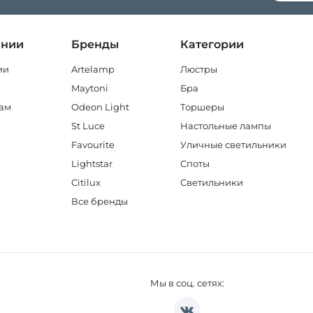
ании
Бренды
Категории
ии
Artelamp
Люстры
Maytoni
Бра
ам
Odeon Light
Торшеры
St Luce
Настольные лампы
Favourite
Уличные светильники
Lightstar
Споты
Citilux
Светильники
Все бренды
Мы в соц. сетях: