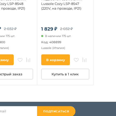
Cozy LSP-8548
Lussole Cozy LSP-8547
 проводе, IP21)
(220V, на проводе, IP21)
₽
1 829 ₽
2 032 ₽
2 032 ₽
ии 175 шт.
В наличии 175 шт.
900
Код: 408899
талия)
Lussole
(Италия)
рзину
В корзину
стрый заказ
Купить в 1 клик
ПОДПИСАТЬСЯ