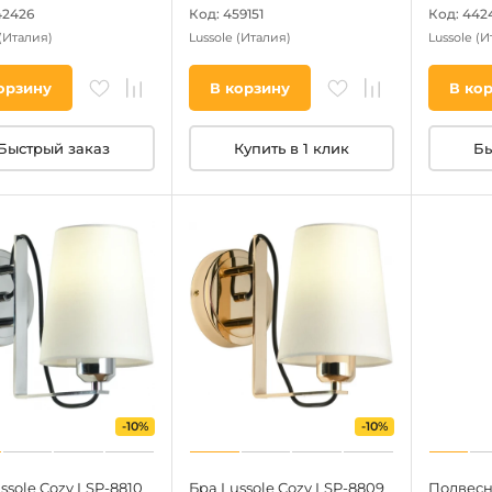
42426
Код: 459151
Код: 442
(Италия)
Lussole
(Италия)
Lussole
(И
орзину
В корзину
В ко
Быстрый заказ
Купить в 1 клик
Бы
-10%
-10%
ssole Cozy LSP-8810
Бра Lussole Cozy LSP-8809
Подвесн