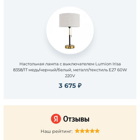
Настольная лампа с выключателем Lumion Irisa
8358/1T медь/черный/белый, металл/текстиль E27 60W
220V
3 675 ₽
Наш рейтинг: