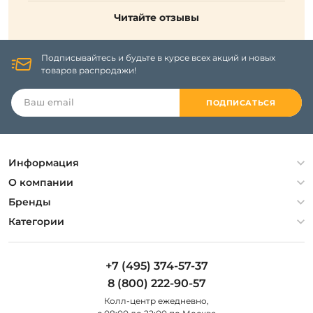
Читайте отзывы
Подписывайтесь и будьте в курсе всех акций и новых
товаров распродажи!
ПОДПИСАТЬСЯ
Информация
Политика конфиденциальности
О компании
Гарантия
О компании
Бренды
Оплата и доставка
Контакты
Artelamp
Категории
Установка
Дизайнерам
Maytoni
Люстры
Полезная информация
Odeon Light
Бра
+7 (495) 374-57-37
Новости
St Luce
Торшеры
8 (800) 222-90-57
Вопросы и ответы
Favourite
Настольные лампы
Колл-центр eжедневно,
Наши магазины
Lightstar
Уличные светильники