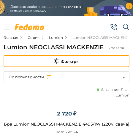
Фильтры
Цена
Главная
Серия
Lumion
Lumion NEOCLASSI MACKENZIE
от
Lumion NEOCLASSI MACKENZIE
2 товара
до
Фильтры
По популярности
В наличии 51 шт.
Бренд
Lumion
Lumion
2 720 ₽
Бра Lumion NEOCLASSI MACKENZIE 4495/1W (220V, свеча)
Цвет
основания
Код: 338524