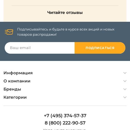
Читайте отзывы
Подписывайтесь и будьте в курсе всех акций и новых
товаров распродажи!
ПОДПИСАТЬСЯ
Информация
Политика конфиденциальности
О компании
Гарантия
О компании
Бренды
Оплата и доставка
Контакты
Artelamp
Категории
Установка
Дизайнерам
Maytoni
Люстры
Полезная информация
Odeon Light
Бра
+7 (495) 374-57-37
Новости
St Luce
Торшеры
8 (800) 222-90-57
Вопросы и ответы
Favourite
Настольные лампы