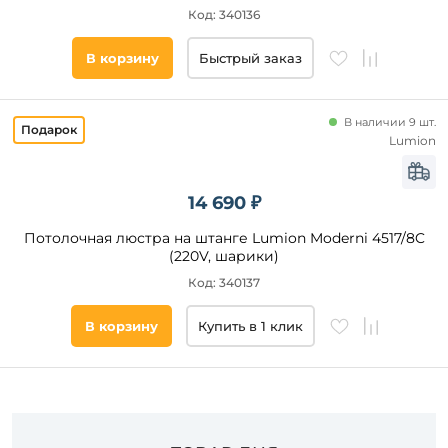
Код: 340136
Цвет
основания
В корзину
Быстрый заказ
Стиль
В наличии 9 шт.
Lumion
Наличие
14 690 ₽
Подобрать
товары
Потолочная люстра на штанге Lumion Moderni 4517/8C
(220V, шарики)
Код: 340137
В корзину
Купить в 1 клик