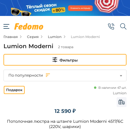
Фильтры
Цена
Главная
Серия
Lumion
Lumion Moderni
от
Lumion Moderni
2 товара
до
Фильтры
По популярности
В наличии 47 шт.
Бренд
Lumion
Lumion
12 590 ₽
Потолочная люстра на штанге Lumion Moderni 4517/6C
Цвет
плафонов
(220V, шарики)