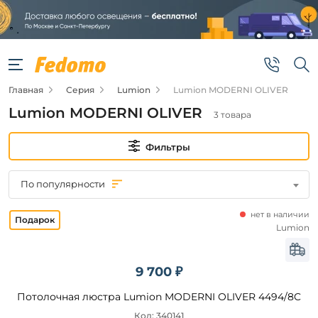
Фильтры
Цена
Главная
Серия
Lumion
Lumion MODERNI OLIVER
от
Lumion MODERNI OLIVER
3 товара
до
Фильтры
По популярности
нет в наличии
Бренд
Lumion
Lumion
9 700 ₽
Потолочная люстра Lumion MODERNI OLIVER 4494/8C
Цвет
плафонов
Код: 340141