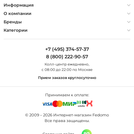
Информация
Политика конфиденциальности
О компании
Гарантия
О компании
Бренды
Оплата и доставка
Контакты
Artelamp
Категории
Установка
Дизайнерам
Maytoni
Люстры
Полезная информация
Odeon Light
Бра
+7 (495) 374-57-37
Новости
St Luce
Торшеры
8 (800) 222-90-57
Вопросы и ответы
Favourite
Настольные лампы
Колл-центр eжедневно,
Наши магазины
Lightstar
Уличные светильники
с 08:00 до 22:00 по Москве
Карта сайта
Citilux
Споты
Прием заказов круглосуточно
Все бренды
Светильники
Принимаем к оплате:
© 2009 – 2026 Интернет-магазин Fedomo
Все права защищены.