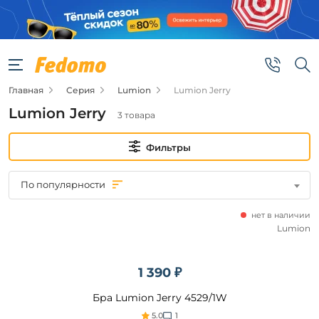
Фильтры
Цена
Главная
Серия
Lumion
Lumion Jerry
от
Lumion Jerry
3 товара
до
Фильтры
По популярности
нет в наличии
Бренд
Lumion
Lumion
1 390 ₽
Цвет
Бра Lumion Jerry 4529/1W
плафонов
5.0
1