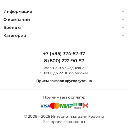
Информация
Политика конфиденциальности
О компании
Гарантия
О компании
Бренды
Оплата и доставка
Контакты
Artelamp
Категории
Установка
Дизайнерам
Maytoni
Люстры
Полезная информация
Odeon Light
Бра
+7 (495) 374-57-37
Новости
St Luce
Торшеры
8 (800) 222-90-57
Вопросы и ответы
Favourite
Настольные лампы
Колл-центр eжедневно,
Наши магазины
Lightstar
Уличные светильники
с 08:00 до 22:00 по Москве
Карта сайта
Citilux
Споты
Прием заказов круглосуточно
Все бренды
Светильники
Принимаем к оплате:
© 2009 – 2026 Интернет-магазин Fedomo
Все права защищены.