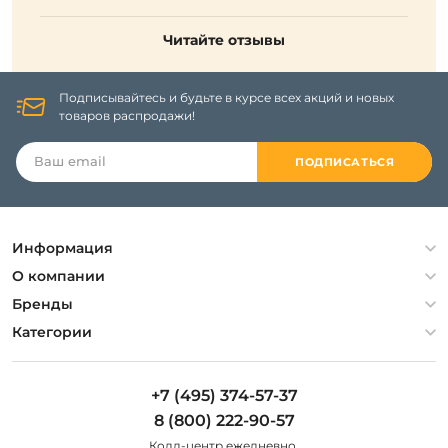
Читайте отзывы
Подписывайтесь и будьте в курсе всех акций и новых
товаров распродажи!
ПОДПИСАТЬСЯ
Информация
Политика конфиденциальности
О компании
Гарантия
О компании
Бренды
Оплата и доставка
Контакты
Artelamp
Категории
Установка
Дизайнерам
Maytoni
Люстры
Полезная информация
Odeon Light
Бра
+7 (495) 374-57-37
Новости
St Luce
Торшеры
8 (800) 222-90-57
Вопросы и ответы
Favourite
Настольные лампы
Колл-центр eжедневно,