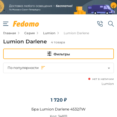
Фильтры
Цена
Главная
Серия
Lumion
Lumion Darlene
от
Lumion Darlene
4 товара
до
Фильтры
По популярности
нет в наличии
Бренд
Lumion
Lumion
1 720 ₽
Цвет
Бра Lumion Darlene 4532/1W
плафонов
Код: 348111