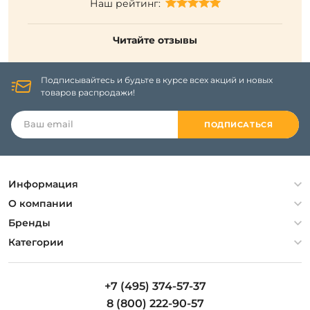
Наш рейтинг:
Читайте отзывы
Подписывайтесь и будьте в курсе всех акций и новых
товаров распродажи!
ПОДПИСАТЬСЯ
Информация
Политика конфиденциальности
О компании
Гарантия
О компании
Бренды
Оплата и доставка
Контакты
Artelamp
Категории
Установка
Дизайнерам
Maytoni
Люстры
Полезная информация
Odeon Light
Бра
+7 (495) 374-57-37
Новости
St Luce
Торшеры
8 (800) 222-90-57
Вопросы и ответы