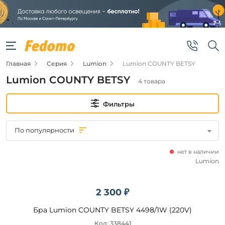
Фильтры
Цена
Главная
Серия
Lumion
Lumion COUNTY BETSY
от
Lumion COUNTY BETSY
4 товара
до
Фильтры
По популярности
нет в наличии
Бренд
Lumion
Lumion
2 300 ₽
Цвет
Бра Lumion COUNTY BETSY 4498/1W (220V)
плафонов
Код: 338441