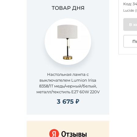
Код: 3
ТОВАР ДНЯ
Lucide
В к
П
Настольная лампа с
выключателем Lumion Irisa
8358/1T медь/черный/белый,
металл/текстиль E27 60W 220V
3 675 ₽