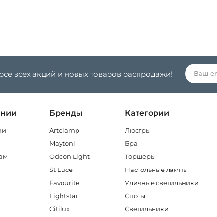
урсе всех акций и новых товаров распродажи!
ании
Бренды
Категории
ии
Artelamp
Люстры
Maytoni
Бра
ам
Odeon Light
Торшеры
St Luce
Настольные лампы
Favourite
Уличные светильники
Lightstar
Споты
Citilux
Светильники