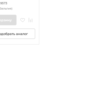
49573
(Бельгия)
орзину
одобрать аналог