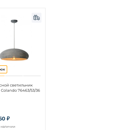
сной светильник
 Colando 76463/53/36
60 ₽
в наличии