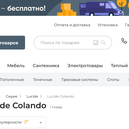
Оплата и доставка
Установка
Г
 товаров
Мебель
Сантехника
Электротовары
Теплый
Потолочные
Точечные
Трековые системы
Споты
Серия
Lucide
Lucide Colando
ide Colando
1 товар
пулярности