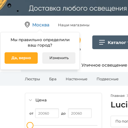
Москва
Наши магазины
Мы правильно определили
Каталог
ваш город?
Гипермаркет товаров для дома
Да, верно
Изменить
Освещение для дома
Уличное освещение
Люстры
Бра
Настенные
Подвесные
Главная
Цена
Luc
от
до
По по