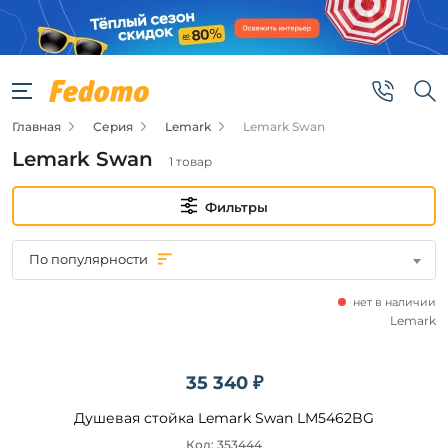
Фильтры
Цена
Главная
Серия
Lemark
Lemark Swan
от
Lemark Swan
1 товар
до
Фильтры
По популярности
нет в наличии
Бренд
Lemark
Lemark
35 340 ₽
Душевая стойка Lemark Swan LM5462BG
Подобрать
Код: 353444
товары