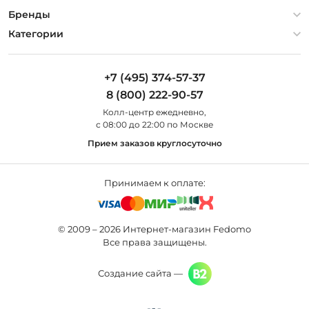
Гарантия
О компании
Бренды
Оплата и доставка
Контакты
Artelamp
Категории
Установка
Дизайнерам
Maytoni
Люстры
Полезная информация
Odeon Light
Бра
+7 (495) 374-57-37
Новости
St Luce
Торшеры
8 (800) 222-90-57
Вопросы и ответы
Favourite
Настольные лампы
Колл-центр eжедневно,
Наши магазины
Lightstar
Уличные светильники
с 08:00 до 22:00 по Москве
Карта сайта
Citilux
Споты
Прием заказов круглосуточно
Все бренды
Светильники
Принимаем к оплате:
© 2009 – 2026 Интернет-магазин Fedomo
Все права защищены.
Создание сайта —