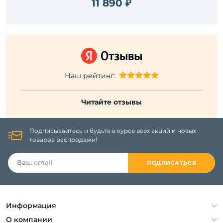
11 890 ₽
Наш рейтинг:
Читайте отзывы
Подписывайтесь и будьте в курсе всех акций и новых
товаров распродажи!
ПОДПИСАТЬСЯ
Информация
Политика конфиденциальности
О компании