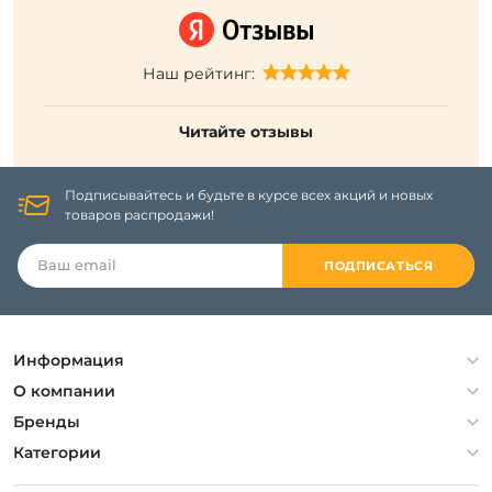
Наш рейтинг:
Читайте отзывы
Подписывайтесь и будьте в курсе всех акций и новых
товаров распродажи!
ПОДПИСАТЬСЯ
Информация
Политика конфиденциальности
О компании
Гарантия
О компании
Бренды
Оплата и доставка
Контакты
Artelamp
Категории
Установка
Дизайнерам
Maytoni
Люстры