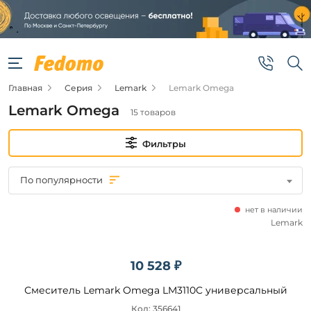
Фильтры
Цена
Главная
Серия
Lemark
Lemark Omega
от
Lemark Omega
15 товаров
до
Фильтры
По популярности
нет в наличии
Бренд
Lemark
Lemark
10 528 ₽
Смеситель Lemark Omega LM3110C универсальный
Подобрать
Код: 356641
товары