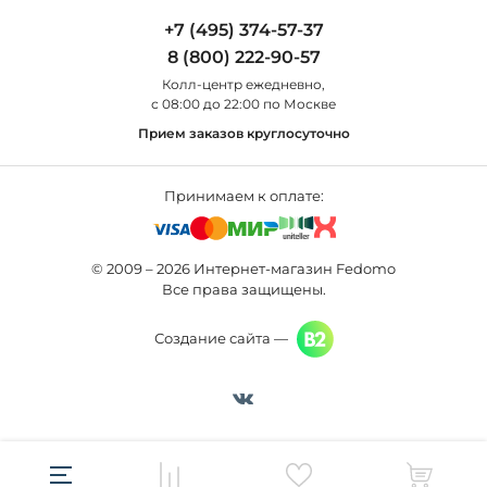
Полезная информация
Odeon Light
Бра
+7 (495) 374-57-37
Новости
St Luce
Торшеры
8 (800) 222-90-57
Вопросы и ответы
Favourite
Настольные лампы
Колл-центр eжедневно,
Наши магазины
Lightstar
Уличные светильники
с 08:00 до 22:00 по Москве
Карта сайта
Citilux
Споты
Прием заказов круглосуточно
Все бренды
Светильники
Принимаем к оплате:
© 2009 – 2026 Интернет-магазин Fedomo
Все права защищены.
Создание сайта —