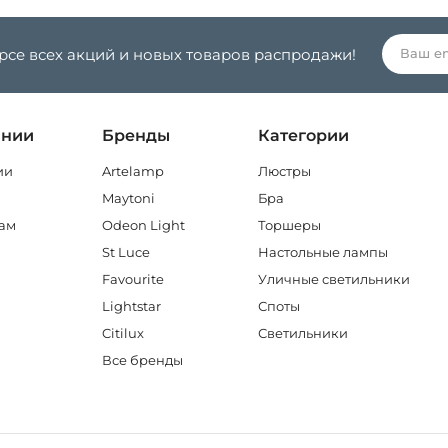
урсе всех акций и новых товаров распродажи!
ании
Бренды
Категории
ии
Artelamp
Люстры
Maytoni
Бра
ам
Odeon Light
Торшеры
St Luce
Настольные лампы
Favourite
Уличные светильники
Lightstar
Споты
Citilux
Светильники
Все бренды