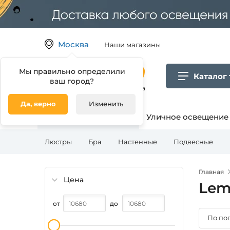
Москва
Наши магазины
Мы правильно определили
Каталог
ваш город?
Гипермаркет товаров для дома
Да, верно
Изменить
Освещение для дома
Уличное освещение
Люстры
Бра
Настенные
Подвесные
Главная
Цена
Lem
от
до
По по