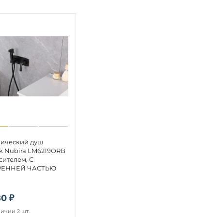
нический душ
k Nubira LM6219ORB
сителем, С
РЕННЕЙ ЧАСТЬЮ
80 ₽
личии 2 шт.