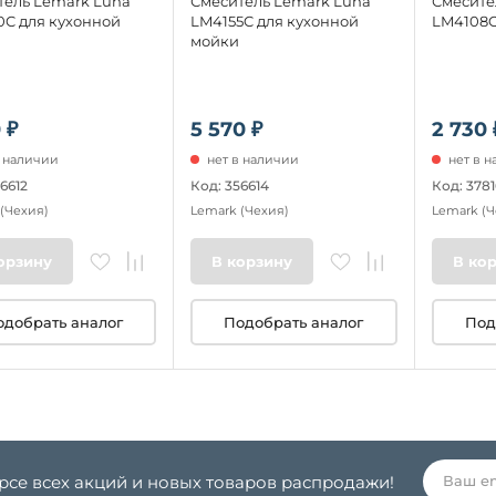
тель Lemark Luna
Смеситель Lemark Luna
Смесите
0C для кухонной
LM4155C для кухонной
LM4108C
мойки
 ₽
5 570 ₽
2 730 
в наличии
нет в наличии
нет в 
6612
Код: 356614
Код: 3781
(Чехия)
Lemark
(Чехия)
Lemark
(Ч
орзину
В корзину
В ко
одобрать аналог
Подобрать аналог
Под
урсе всех акций и новых товаров распродажи!