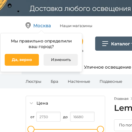
Москва
Наши магазины
Мы правильно определили
Каталог
ваш город?
Гипермаркет товаров для дома
Да, верно
Изменить
Освещение для дома
Уличное освещение
Люстры
Бра
Настенные
Подвесные
Главная
Цена
Lem
от
до
По по