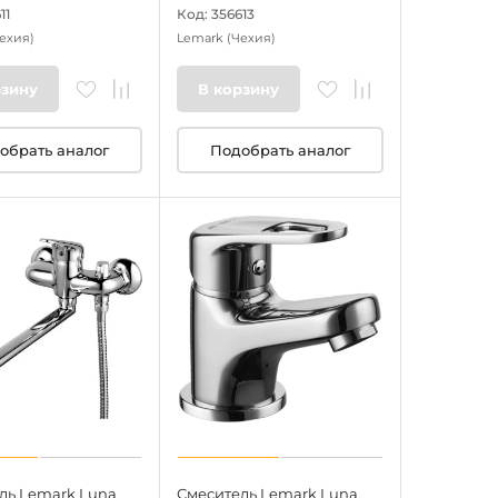
11
Код: 356613
ехия)
Lemark
(Чехия)
рзину
В корзину
обрать аналог
Подобрать аналог
ль Lemark Luna
Смеситель Lemark Luna