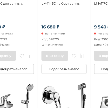
C для ванны с
LM4145C на борт ванны
LM4117C
0 ₽
16 680 ₽
9 540 
в наличии
нет в наличии
нет в 
82729
Код: 378170
Код: 3566
(Чехия)
Lemark
(Чехия)
Lemark
(Ч
орзину
В корзину
В ко
одобрать аналог
Подобрать аналог
Под