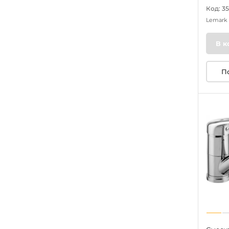
Код: 3
Lemark
В к
П