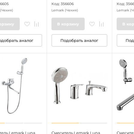
56605
Код: 356606
Код: 3566
(Чехия)
Lemark
(Чехия)
Lemark
(Ч
орзину
В корзину
В ко
одобрать аналог
Подобрать аналог
Под
тель Lemark Luna
Смеситель Lemark Luna
Смесите