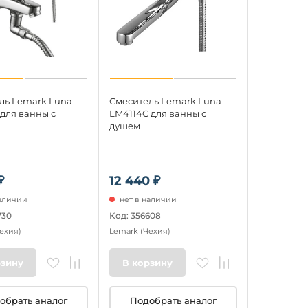
ль Lemark Luna
Смеситель Lemark Luna
 для ванны с
LM4114C для ванны с
душем
₽
12 440 ₽
наличии
нет в наличии
730
Код: 356608
ехия)
Lemark
(Чехия)
рзину
В корзину
обрать аналог
Подобрать аналог