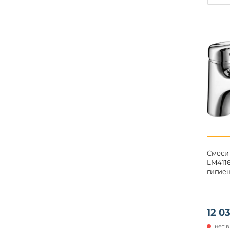
Смеси
LM4116
гигие
12 0
нет 