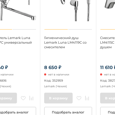
тель Lemark Luna
Гигиенический душ
Смесите
7C универсальный
Lemark Luna LM4119C со
LM4115C
смесителем
душем
40 ₽
8 650 ₽
11 610 
в наличии
нет в наличии
нет в 
6616
Код: 352959
Код: 382
(Чехия)
Lemark
(Чехия)
Lemark
(Ч
орзину
В корзину
В ко
одобрать аналог
Подобрать аналог
Под