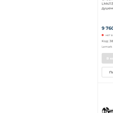
LM4113
душем
9 76
нет 
Код: 3
Lemark
В к
П