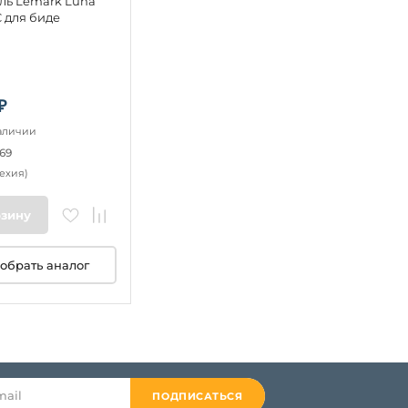
ль Lemark Luna
 для биде
₽
наличии
69
ехия)
рзину
обрать аналог
ПОДПИСАТЬСЯ