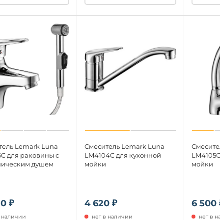
тель Lemark Luna
Смеситель Lemark Luna
Смесите
C для раковины с
LM4104C для кухонной
LM4105C
ническим душем
мойки
мойки
30 ₽
4 620 ₽
6 500 
в наличии
нет в наличии
нет в 