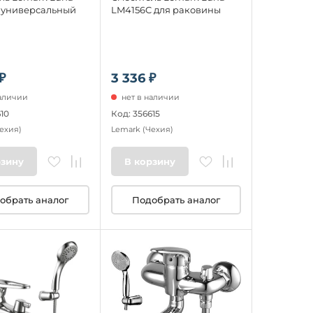
 универсальный
LM4156C для раковины
₽
3 336 ₽
наличии
нет в наличии
10
Код: 356615
ехия)
Lemark
(Чехия)
рзину
В корзину
обрать аналог
Подобрать аналог