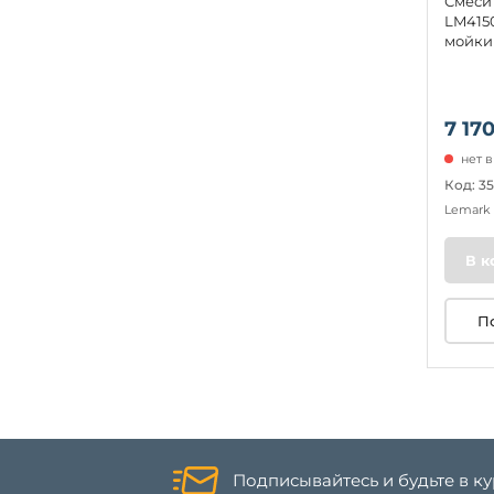
Смеси
LM415
мойки
7 170
нет 
Код: 35
Lemark
В к
П
Подписывайтесь и будьте в к