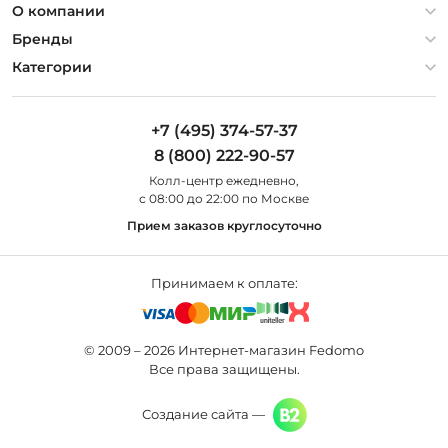
Политика конфиденциальности
О компании
Гарантия
О компании
Бренды
Оплата и доставка
Контакты
Artelamp
Категории
Установка
Дизайнерам
Maytoni
Люстры
Полезная информация
Odeon Light
Бра
+7 (495) 374-57-37
Новости
St Luce
Торшеры
8 (800) 222-90-57
Вопросы и ответы
Favourite
Настольные лампы
Колл-центр eжедневно,
Наши магазины
Lightstar
Уличные светильники
с 08:00 до 22:00 по Москве
Карта сайта
Citilux
Споты
Прием заказов круглосуточно
Все бренды
Светильники
Принимаем к оплате:
© 2009 – 2026 Интернет-магазин Fedomo
Все права защищены.
Создание сайта —