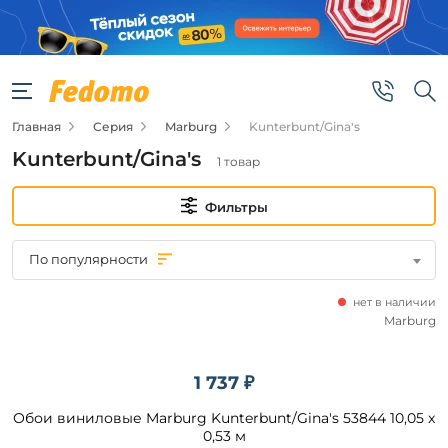
Фильтры
Цена
Главная
Серия
Marburg
Kunterbunt/Gina's
от
Kunterbunt/Gina's
1 товар
до
Фильтры
По популярности
нет в наличии
Бренд
Marburg
Marburg
1 737 ₽
Обои виниловые Marburg Kunterbunt/Gina's 53844 10,05 x
Подобрать
0,53 м
товары