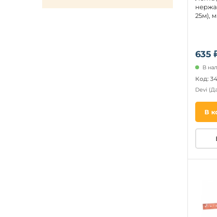
нержа
25м), м
635 
В на
Код: 3
Devi
(Д
В к