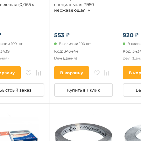
веющая (0,065 х
специальная РБ50
нержавеющая, м
₽
553 ₽
920 ₽
личии 100 шт.
В наличии 100 шт.
В налич
43439
Код: 343444
Код: 343
ания)
Devi
(Дания)
Devi
(Дан
орзину
В корзину
В ко
Быстрый заказ
Купить в 1 клик
Бы