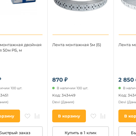
 монтажная двойная
Лента монтажная 5м (Б)
Лента мо
 50м РБ, м
₽
870 ₽
2 850 
личии 100 шт.
В наличии 100 шт.
В налич
43451
Код: 343449
Код: 343
ания)
Devi
(Дания)
Devi
(Дан
орзину
В корзину
В ко
Быстрый заказ
Купить в 1 клик
Бы