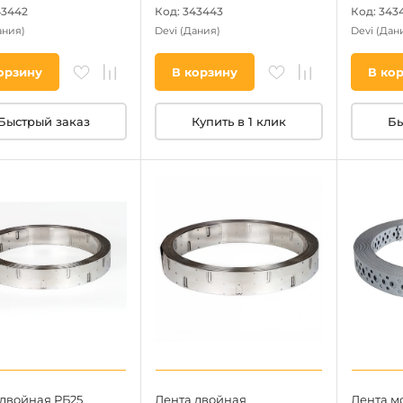
43442
Код: 343443
Код: 343
ания)
Devi
(Дания)
Devi
(Дан
орзину
В корзину
В ко
Быстрый заказ
Купить в 1 клик
Бы
 двойная РБ25
Лента двойная
Лента мо