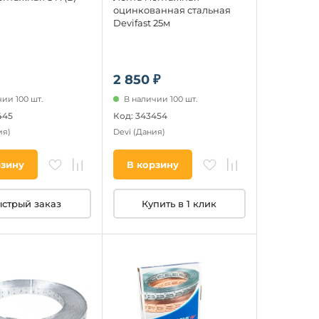
оцинкованная стальная
Devifast 25м
2 850 ₽
ии 100 шт.
В наличии 100 шт.
445
Код: 343454
ия)
Devi
(Дания)
рзину
В корзину
стрый заказ
Купить в 1 клик