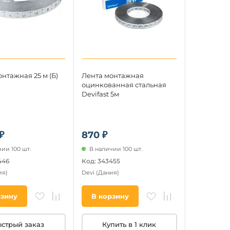
нтажная 25 м (Б)
Лента монтажная
оцинкованная стальная
Devifast 5м
₽
870 ₽
ии 100 шт.
В наличии 100 шт.
446
Код: 343455
ия)
Devi
(Дания)
рзину
В корзину
стрый заказ
Купить в 1 клик