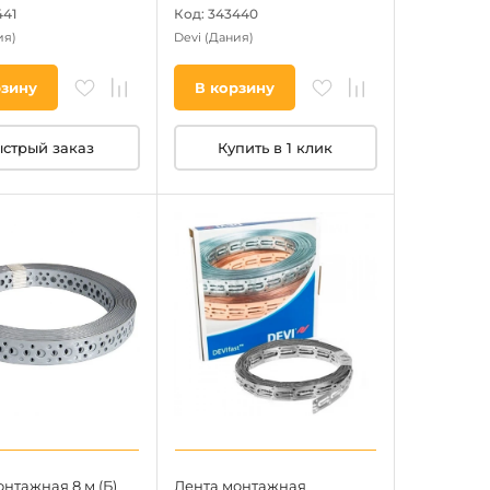
441
Код: 343440
ия)
Devi
(Дания)
рзину
В корзину
стрый заказ
Купить в 1 клик
нтажная 8 м (Б)
Лента монтажная