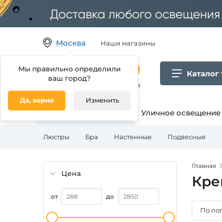
Москва
Наши магазины
Мы правильно определили
Каталог
ваш город?
Гипермаркет товаров для дома
Да, верно
Изменить
Освещение для дома
Уличное освещение
Люстры
Бра
Настенные
Подвесные
Главная
Цена
Кре
от
до
По по