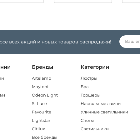
урсе всех акций и новых товаров распродажи!
ании
Бренды
Категории
ии
Artelamp
Люстры
Maytoni
Бра
ам
Odeon Light
Торшеры
St Luce
Настольные лампы
Favourite
Уличные светильники
Lightstar
Споты
Citilux
Светильники
Все бренды