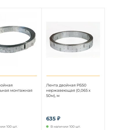
войная
Лента двойная РБ50
ьная монтажная
нержавеющая (0,065 х
50м), м
635 ₽
ии 100 шт.
В наличии 100 шт.