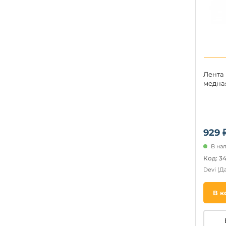
Лента
медная
929 
В на
Код: 3
Devi
(Д
В к