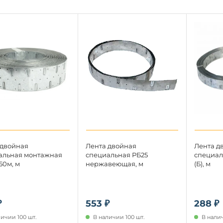
 двойная
Лента двойная
Лента д
альная монтажная
специальная РБ25
специал
50м, м
нержавеющая, м
(Б), м
₽
553 ₽
288 ₽
личии 100 шт.
В наличии 100 шт.
В налич