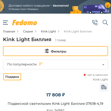
Фильтры
Цена
Главная
Серия
Kink Light
Kink Light Биллия
от
Kink Light Биллия
1 товар
до
Фильтры
По популярности
нет в наличии
Бренд
Kink Light
Kink
Light
17 808 ₽
Подвесной светильник Kink Light Биллия 07618-4,19
Цвет
Код: 341862