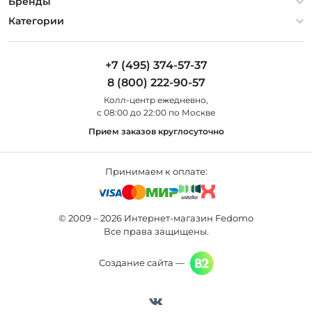
О компании
Бренды
Оплата и доставка
Контакты
Artelamp
Категории
Установка
Дизайнерам
Maytoni
Люстры
Полезная информация
Odeon Light
Бра
+7 (495) 374-57-37
Новости
St Luce
Торшеры
8 (800) 222-90-57
Вопросы и ответы
Favourite
Настольные лампы
Колл-центр eжедневно,
Наши магазины
Lightstar
Уличные светильники
с 08:00 до 22:00 по Москве
Карта сайта
Citilux
Споты
Прием заказов круглосуточно
Все бренды
Светильники
Принимаем к оплате:
© 2009 – 2026 Интернет-магазин Fedomo
Все права защищены.
Создание сайта —