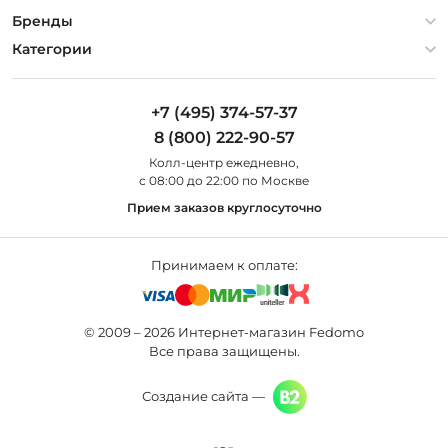
Гарантия
О компании
Бренды
Оплата и доставка
Контакты
Artelamp
Категории
Установка
Дизайнерам
Maytoni
Люстры
Полезная информация
Odeon Light
Бра
+7 (495) 374-57-37
Новости
St Luce
Торшеры
8 (800) 222-90-57
Вопросы и ответы
Favourite
Настольные лампы
Колл-центр eжедневно,
Наши магазины
Lightstar
Уличные светильники
с 08:00 до 22:00 по Москве
Карта сайта
Citilux
Споты
Прием заказов круглосуточно
Все бренды
Светильники
Принимаем к оплате:
© 2009 – 2026 Интернет-магазин Fedomo
Все права защищены.
Создание сайта —