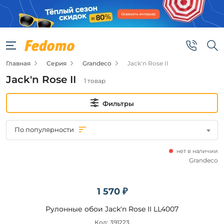
Фильтры
Цена
Главная
Серия
Grandeco
Jack'n Rose II
от
Jack'n Rose II
1 товар
до
Фильтры
По популярности
нет в наличии
Бренд
Grandeco
Grandeco
1 570 ₽
Рулонные обои Jack'n Rose II LL4007
Подобрать
Код: 391223
товары