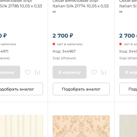
иниловые Sirpi
Обои виниловые Sirpi
Обои ви
 Silk 21785 10,05 x 0,53
Italian Silk 21774 10,05 x 0,53
Italian S
м
м
0 ₽
2 700 ₽
2 700 
в наличии
нет в наличии
нет в 
44971
Код: 344967
Код: 344
талия)
Sirpi
(Италия)
Sirpi
(Итал
орзину
В корзину
В ко
одобрать аналог
Подобрать аналог
Под