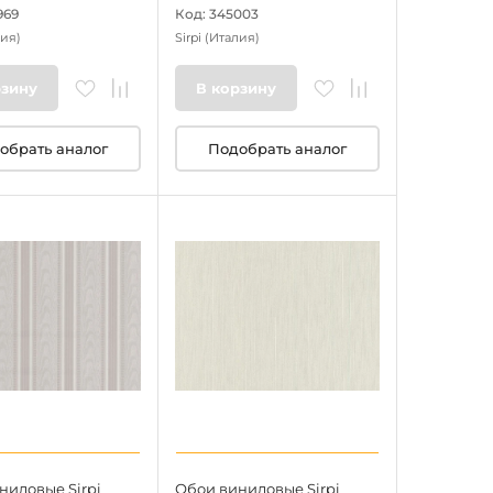
969
Код: 345003
ия)
Sirpi
(Италия)
рзину
В корзину
обрать аналог
Подобрать аналог
ниловые Sirpi
Обои виниловые Sirpi