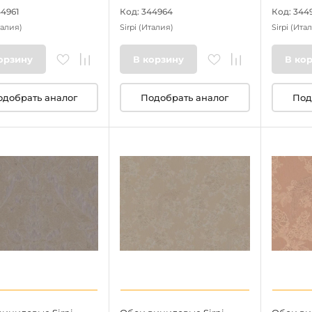
44961
Код: 344964
Код: 344
талия)
Sirpi
(Италия)
Sirpi
(Итал
орзину
В корзину
В ко
одобрать аналог
Подобрать аналог
Под