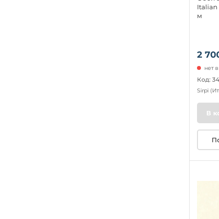
Italian
м
2 70
нет 
Код: 3
Sirpi
(И
В к
П