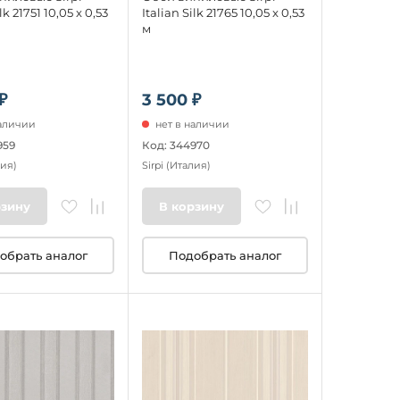
lk 21751 10,05 x 0,53
Italian Silk 21765 10,05 x 0,53
м
₽
3 500 ₽
наличии
нет в наличии
959
Код: 344970
ия)
Sirpi
(Италия)
рзину
В корзину
обрать аналог
Подобрать аналог