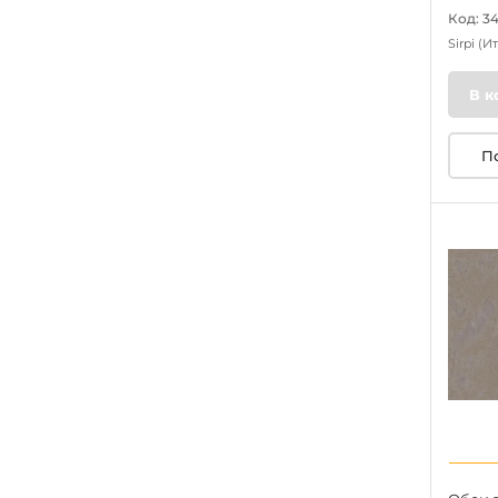
Код: 3
Sirpi
(И
В к
П