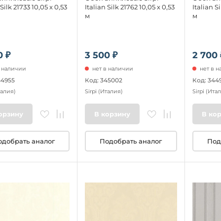
 Silk 21733 10,05 x 0,53
Italian Silk 21762 10,05 x 0,53
Italian Si
м
м
0 ₽
3 500 ₽
2 700 
в наличии
нет в наличии
нет в 
44955
Код: 345002
Код: 344
талия)
Sirpi
(Италия)
Sirpi
(Итал
орзину
В корзину
В ко
одобрать аналог
Подобрать аналог
Под