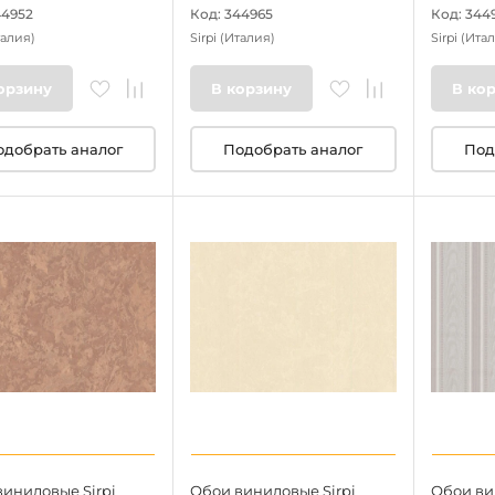
44952
Код: 344965
Код: 344
талия)
Sirpi
(Италия)
Sirpi
(Итал
орзину
В корзину
В ко
одобрать аналог
Подобрать аналог
Под
иниловые Sirpi
Обои виниловые Sirpi
Обои ви