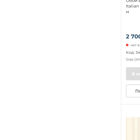
Обои в
Italian
м
2 70
нет 
Код: 3
Sirpi
(И
В к
П