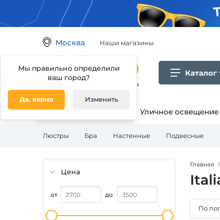
Москва
Наши магазины
Мы правильно определили
Каталог
ваш город?
Гипермаркет товаров для дома
Да, верно
Изменить
Освещение для дома
Уличное освещение
Люстры
Бра
Настенные
Подвесные
Главная
Цена
Ital
от
до
По по