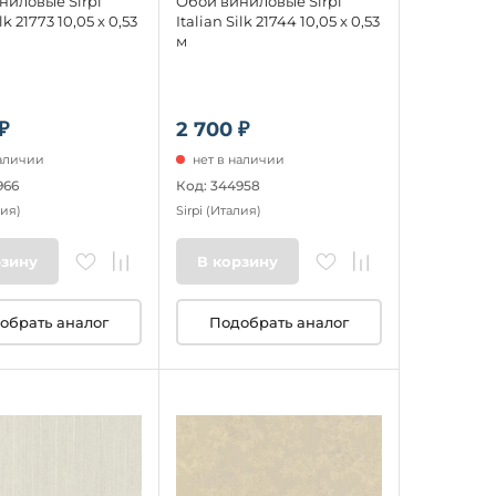
ниловые Sirpi
Обои виниловые Sirpi
ilk 21773 10,05 x 0,53
Italian Silk 21744 10,05 x 0,53
м
₽
2 700 ₽
наличии
нет в наличии
966
Код: 344958
ия)
Sirpi
(Италия)
рзину
В корзину
обрать аналог
Подобрать аналог