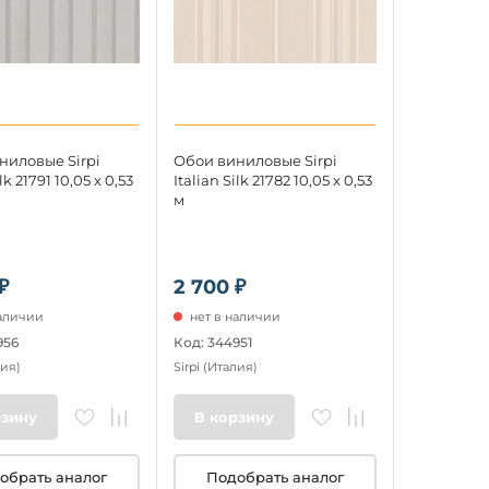
ниловые Sirpi
Обои виниловые Sirpi
lk 21791 10,05 x 0,53
Italian Silk 21782 10,05 x 0,53
м
₽
2 700 ₽
наличии
нет в наличии
956
Код: 344951
ия)
Sirpi
(Италия)
рзину
В корзину
обрать аналог
Подобрать аналог