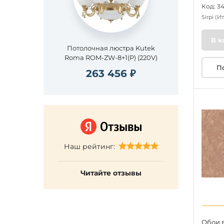
Код: 3
Sirpi
(И
В к
Потолочная люстра Kutek
Roma ROM-ZW-8+1(P) (220V)
П
263 456 ₽
Наш рейтинг:
Читайте отзывы
Обои в