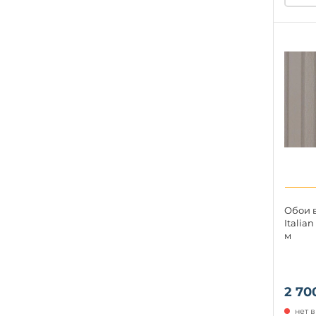
Обои в
Italian
м
2 70
нет 