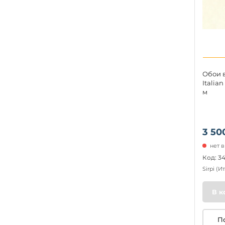
Обои в
Italian
м
3 50
нет 
Код: 3
Sirpi
(И
В к
П