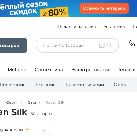
Оплата и доставка
Установка
Г
 товаров
Мебель
Сантехника
Электротовары
Теплый
Потолочные
Точечные
Трековые системы
Споты
Серия
Sirpi
Italian Silk
ian Silk
30 товаров
пулярности