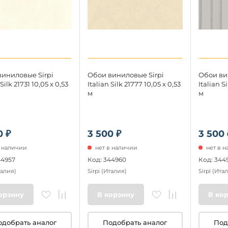
иниловые Sirpi
Обои виниловые Sirpi
Обои ви
 Silk 21731 10,05 x 0,53
Italian Silk 21777 10,05 x 0,53
Italian Si
м
м
0 ₽
3 500 ₽
3 500 
в наличии
нет в наличии
нет в 
44957
Код: 344960
Код: 344
талия)
Sirpi
(Италия)
Sirpi
(Итал
орзину
В корзину
В ко
одобрать аналог
Подобрать аналог
Под