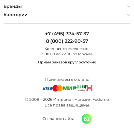
Гарантия
О компании
Бренды
Оплата и доставка
Контакты
Artelamp
Категории
Установка
Дизайнерам
Maytoni
Люстры
Полезная информация
Odeon Light
Бра
+7 (495) 374-57-37
Новости
St Luce
Торшеры
8 (800) 222-90-57
Вопросы и ответы
Favourite
Настольные лампы
Колл-центр eжедневно,
Наши магазины
Lightstar
Уличные светильники
с 08:00 до 22:00 по Москве
Карта сайта
Citilux
Споты
Прием заказов круглосуточно
Все бренды
Светильники
Принимаем к оплате:
© 2009 – 2026 Интернет-магазин Fedomo
Все права защищены.
Создание сайта —