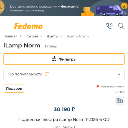
Фильтры
Цена
Главная
Серия
iLamp
iLamp Norm
от
iLamp Norm
1 товар
до
Фильтры
По популярности
нет в наличии
Бренд
iLamp
iLamp
30 190 ₽
Цвет
Подвесная люстра iLamp Norm P2326-6 GD
плафонов
Код: 349328