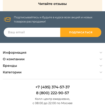
Читайте отзывы
Подписывайтесь и будьте в курсе всех акций и новых
товаров распродажи!
ПОДПИСАТЬСЯ
Информация
Политика конфиденциальности
О компании
Гарантия
О компании
Бренды
Оплата и доставка
Контакты
Artelamp
Категории
Установка
Дизайнерам
Maytoni
Люстры
Полезная информация
Odeon Light
Бра
+7 (495) 374-57-37
Новости
St Luce
Торшеры
8 (800) 222-90-57
Вопросы и ответы
Favourite
Настольные лампы
Колл-центр eжедневно,
Наши магазины
Lightstar
Уличные светильники
с 08:00 до 22:00 по Москве