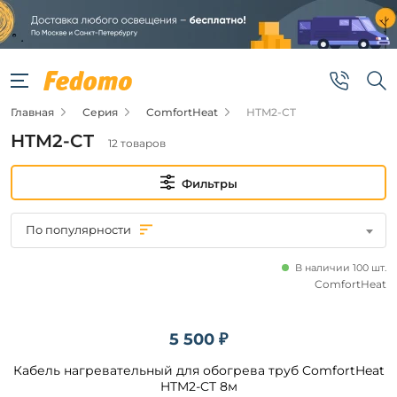
Фильтры
Цена
Главная
Серия
ComfortHeat
HTM2-CT
от
HTM2-CT
12 товаров
до
Фильтры
По популярности
В наличии 100 шт.
Бренд
ComfortHeat
ComfortHeat
5 500 ₽
Кабель нагревательный для обогрева труб ComfortHeat
Наличие
HTM2-CT 8м