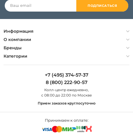
ПОДПИСАТЬСЯ
Информация
Политика конфиденциальности
О компании
Гарантия
О компании
Бренды
Оплата и доставка
Контакты
Artelamp
Категории
Установка
Дизайнерам
Maytoni
Люстры
Полезная информация
Odeon Light
Бра
+7 (495) 374-57-37
Новости
St Luce
Торшеры
8 (800) 222-90-57
Вопросы и ответы
Favourite
Настольные лампы
Колл-центр eжедневно,
Наши магазины
Lightstar
Уличные светильники
с 08:00 до 22:00 по Москве
Карта сайта
Citilux
Споты
Прием заказов круглосуточно
Все бренды
Светильники
Принимаем к оплате: