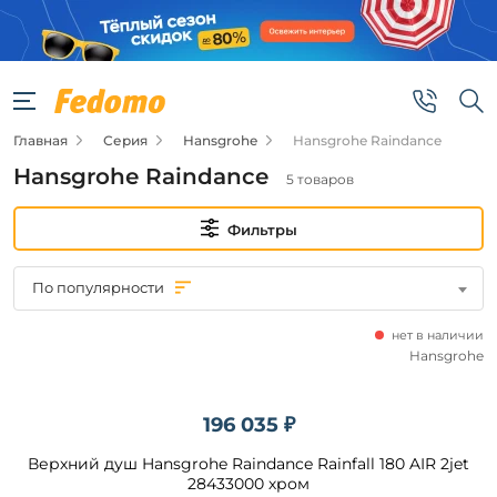
Фильтры
Цена
Главная
Серия
Hansgrohe
Hansgrohe Raindance
от
Hansgrohe Raindance
5 товаров
до
Фильтры
По популярности
нет в наличии
Бренд
Hansgrohe
Hansgrohe
196 035 ₽
Верхний душ Hansgrohe Raindance Rainfall 180 AIR 2jet
Подобрать
28433000 хром
товары