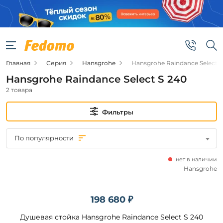
Фильтры
Цена
Главная
Серия
Hansgrohe
Hansgrohe Raindance Select S
от
Hansgrohe Raindance Select S 240
до
2 товара
Фильтры
По популярности
Бренд
нет в наличии
Hansgrohe
Hansgrohe
198 680 ₽
Подобрать
Душевая стойка Hansgrohe Raindance Select S 240
товары