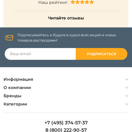
Наш рейтинг:
Читайте отзывы
Подписывайтесь и будьте в курсе всех акций и новых
товаров распродажи!
ПОДПИСАТЬСЯ
Информация
Политика конфиденциальности
О компании
Гарантия
О компании
Бренды
Оплата и доставка
Контакты
Artelamp
Категории
Установка
Дизайнерам
Maytoni
Люстры
Полезная информация
Odeon Light
Бра
+7 (495) 374-57-37
Новости
St Luce
Торшеры
8 (800) 222-90-57
Вопросы и ответы