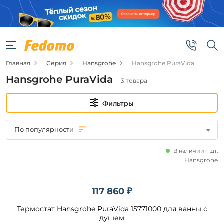
Фильтры
Цена
Главная
Серия
Hansgrohe
Hansgrohe PuraVida
от
Hansgrohe PuraVida
3 товара
до
Фильтры
По популярности
В наличии 1 шт.
Бренд
Hansgrohe
Hansgrohe
117 860 ₽
Термостат Hansgrohe PuraVida 15771000 для ванны с
Наличие
душем