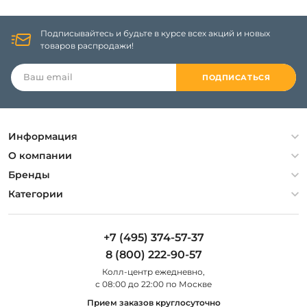
Подписывайтесь и будьте в курсе всех акций и новых
товаров распродажи!
ПОДПИСАТЬСЯ
Информация
Политика конфиденциальности
О компании
Гарантия
О компании
Бренды
Оплата и доставка
Контакты
Artelamp
Категории
Установка
Дизайнерам
Maytoni
Люстры
Полезная информация
Odeon Light
Бра
+7 (495) 374-57-37
Новости
St Luce
Торшеры
8 (800) 222-90-57
Вопросы и ответы
Favourite
Настольные лампы
Колл-центр eжедневно,
Наши магазины
Lightstar
Уличные светильники
с 08:00 до 22:00 по Москве
Карта сайта
Citilux
Споты
Прием заказов круглосуточно