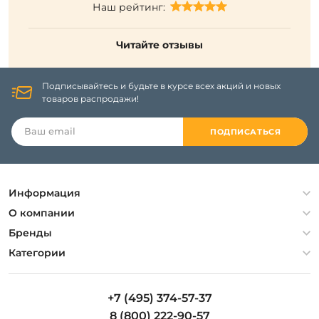
Наш рейтинг:
Читайте отзывы
Подписывайтесь и будьте в курсе всех акций и новых
товаров распродажи!
ПОДПИСАТЬСЯ
Информация
Политика конфиденциальности
О компании
Гарантия
О компании
Бренды
Оплата и доставка
Контакты
Artelamp
Категории
Установка
Дизайнерам
Maytoni
Люстры
Полезная информация
Odeon Light
Бра
+7 (495) 374-57-37
Новости
St Luce
Торшеры
8 (800) 222-90-57
Вопросы и ответы