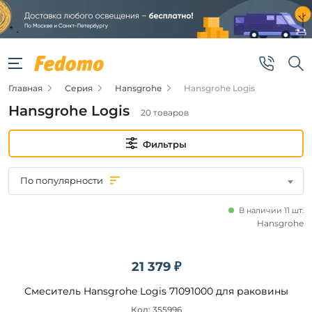
Фильтры
Цена
Главная
Серия
Hansgrohe
Hansgrohe Logis
от
Hansgrohe Logis
20 товаров
до
Фильтры
По популярности
В наличии 11 шт.
Бренд
Hansgrohe
Hansgrohe
21 379 ₽
Смеситель Hansgrohe Logis 71091000 для раковины
Наличие
Код: 355996