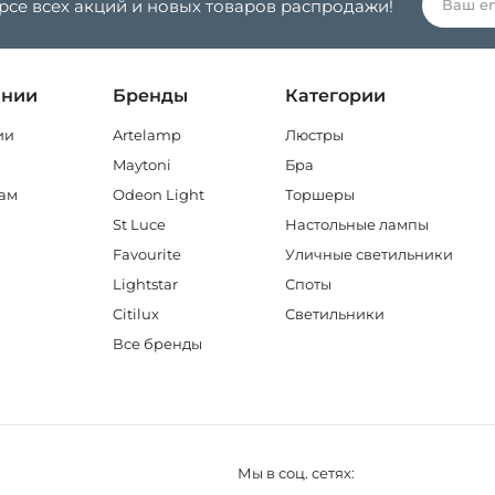
урсе всех акций и новых товаров распродажи!
ании
Бренды
Категории
ии
Artelamp
Люстры
Maytoni
Бра
ам
Odeon Light
Торшеры
St Luce
Настольные лампы
Favourite
Уличные светильники
Lightstar
Споты
Citilux
Светильники
Все бренды
Мы в соц. сетях: