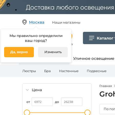
Москва
Наши магазины
Мы правильно определили
Каталог
ваш город?
Гипермаркет товаров для дома
Да, верно
Изменить
Освещение для дома
Уличное освещение
Люстры
Бра
Настенные
Подвесные
Главная
Цена
Gro
от
до
По по