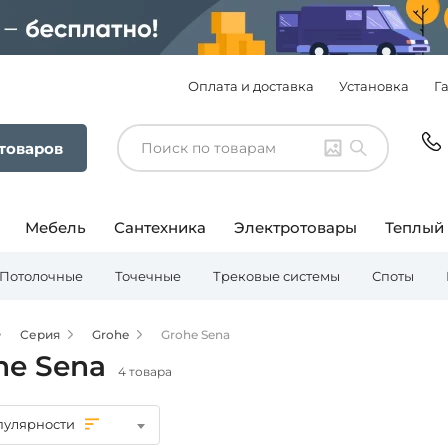
Оплата и доставка
Установка
Г
 товаров
Мебель
Сантехника
Электротовары
Теплый
Потолочные
Точечные
Трековые системы
Споты
Серия
Grohe
Grohe Sena
he Sena
4 товара
пулярности