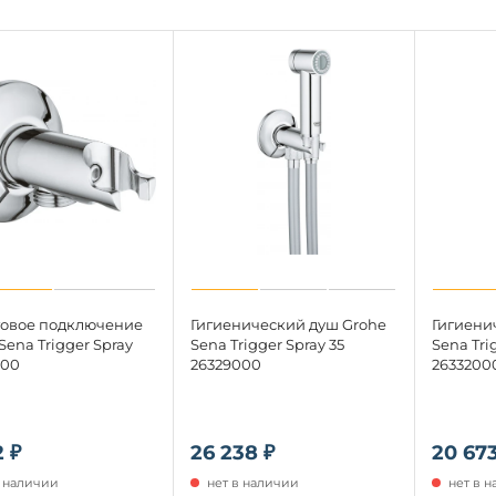
овое подключение
Гигиенический душ Grohe
Гигиени
Sena Trigger Spray
Sena Trigger Spray 35
Sena Tri
000
26329000
2633200
2 ₽
26 238 ₽
20 673
в наличии
нет в наличии
нет в 