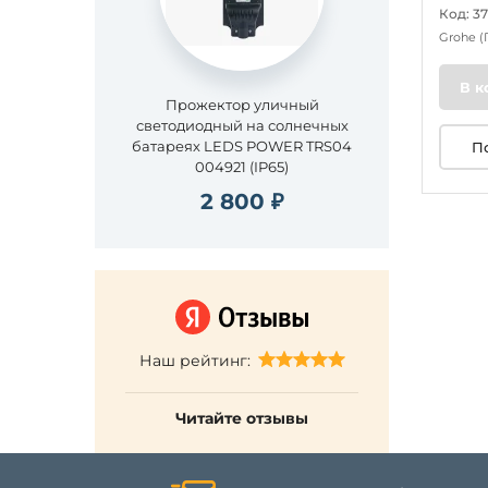
Код: 3
Grohe
(
В к
Прожектор уличный
светодиодный на солнечных
батареях LEDS POWER TRS04
П
004921 (IP65)
2 800 ₽
Наш рейтинг:
Читайте отзывы