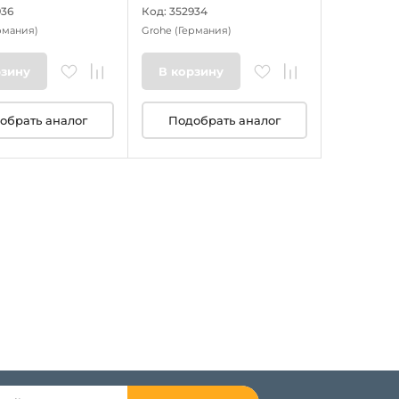
936
Код: 352934
рмания)
Grohe
(Германия)
рзину
В корзину
обрать аналог
Подобрать аналог