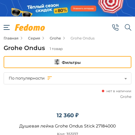
Фильтры
Цена
Главная
Серия
Grohe
Grohe Ondus
от
Grohe Ondus
1 товар
до
Фильтры
По популярности
нет в наличии
Бренд
Grohe
Grohe
12 360 ₽
Душевая лейка Grohe Ondus Stick 27184000
Подобрать
Код: 353137
товары