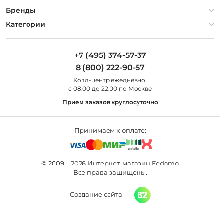
Гарантия
О компании
Бренды
Оплата и доставка
Контакты
Artelamp
Категории
Установка
Дизайнерам
Maytoni
Люстры
Полезная информация
Odeon Light
Бра
+7 (495) 374-57-37
Новости
St Luce
Торшеры
8 (800) 222-90-57
Вопросы и ответы
Favourite
Настольные лампы
Колл-центр eжедневно,
Наши магазины
Lightstar
Уличные светильники
с 08:00 до 22:00 по Москве
Карта сайта
Citilux
Споты
Прием заказов круглосуточно
Все бренды
Светильники
Принимаем к оплате:
© 2009 – 2026 Интернет-магазин Fedomo
Все права защищены.
Создание сайта —