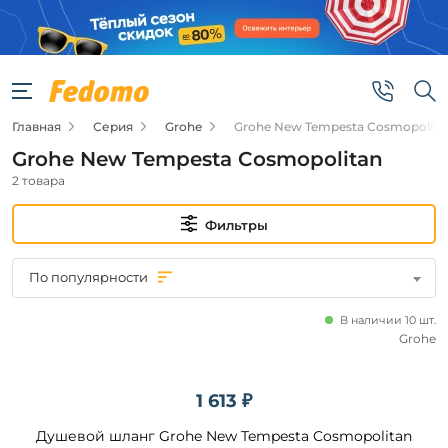
Фильтры
Цена
Главная
Серия
Grohe
Grohe New Tempesta Cosmopolita
от
Grohe New Tempesta Cosmopolitan
до
2 товара
Фильтры
По популярности
Бренд
В наличии 10 шт.
Grohe
Grohe
1 613 ₽
Наличие
Душевой шланг Grohe New Tempesta Cosmopolitan