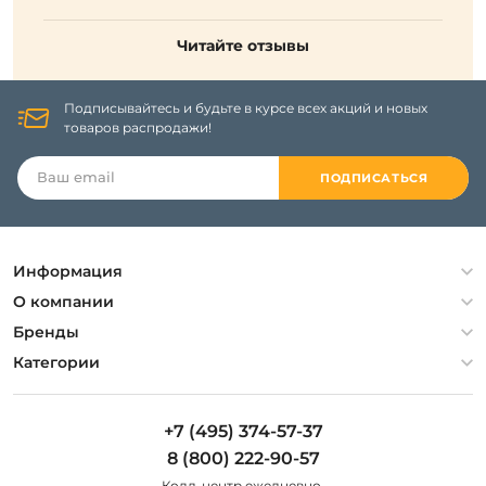
Читайте отзывы
Подписывайтесь и будьте в курсе всех акций и новых
товаров распродажи!
ПОДПИСАТЬСЯ
Информация
Политика конфиденциальности
О компании
Гарантия
О компании
Бренды
Оплата и доставка
Контакты
Artelamp
Категории
Установка
Дизайнерам
Maytoni
Люстры
Полезная информация
Odeon Light
Бра
+7 (495) 374-57-37
Новости
St Luce
Торшеры
8 (800) 222-90-57
Вопросы и ответы
Favourite
Настольные лампы
Колл-центр eжедневно,