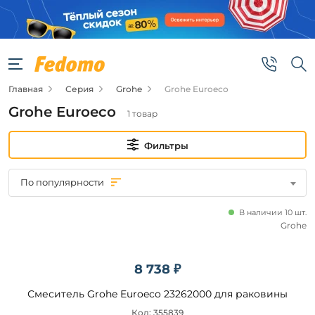
Фильтры
Цена
Главная
Серия
Grohe
Grohe Euroeco
от
Grohe Euroeco
1 товар
до
Фильтры
По популярности
В наличии 10 шт.
Бренд
Grohe
Grohe
8 738 ₽
Наличие
Смеситель Grohe Euroeco 23262000 для раковины
Код: 355839