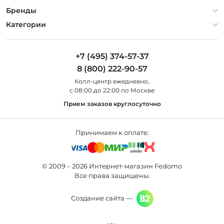
Гарантия
О компании
Бренды
Оплата и доставка
Контакты
Artelamp
Категории
Установка
Дизайнерам
Maytoni
Люстры
Полезная информация
Odeon Light
Бра
+7 (495) 374-57-37
Новости
St Luce
Торшеры
8 (800) 222-90-57
Вопросы и ответы
Favourite
Настольные лампы
Колл-центр eжедневно,
Наши магазины
Lightstar
Уличные светильники
с 08:00 до 22:00 по Москве
Карта сайта
Citilux
Споты
Прием заказов круглосуточно
Все бренды
Светильники
Принимаем к оплате:
© 2009 – 2026 Интернет-магазин Fedomo
Все права защищены.
Создание сайта —