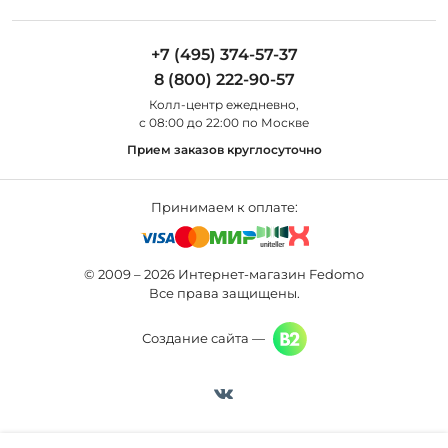
Установка
Дизайнерам
Maytoni
Люстры
Полезная информация
Odeon Light
Бра
+7 (495) 374-57-37
Новости
St Luce
Торшеры
8 (800) 222-90-57
Вопросы и ответы
Favourite
Настольные лампы
Колл-центр eжедневно,
Наши магазины
Lightstar
Уличные светильники
с 08:00 до 22:00 по Москве
Карта сайта
Citilux
Споты
Прием заказов круглосуточно
Все бренды
Светильники
Принимаем к оплате:
© 2009 – 2026 Интернет-магазин Fedomo
Все права защищены.
Создание сайта —