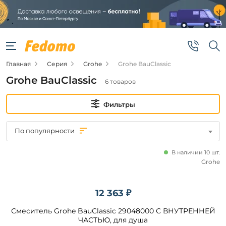
Фильтры
Цена
Главная
Серия
Grohe
Grohe BauClassic
от
Grohe BauClassic
6 товаров
до
Фильтры
По популярности
В наличии 10 шт.
Бренд
Grohe
Grohe
12 363 ₽
Смеситель Grohe BauClassic 29048000 С ВНУТРЕННЕЙ
Наличие
ЧАСТЬЮ, для душа