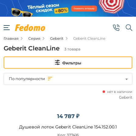
Фильтры
Цена
Главная
Серия
Geberit
Geberit CleanLine
от
Geberit CleanLine
3 товара
до
Фильтры
По популярности
нет в наличии
Бренд
Geberit
Geberit
14 787 ₽
Душевой лоток Geberit CleanLine 154.152.00.1
Подобрать
Код: 377416
товары